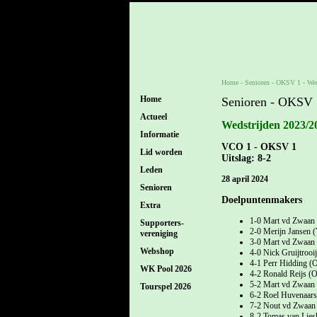
Home
- Senioren -
OKSV 1
-
Wed
Home
Senioren - OKSV 
Actueel
Wedstrijden 2023/2
Informatie
VCO 1 - OKSV 1
Lid worden
Uitslag: 8-2
Leden
28 april 2024
Senioren
Doelpuntenmakers
Extra
1-0 Mart vd Zwaan
Supporters-
2-0 Merijn Jansen 
vereniging
3-0 Mart vd Zwaan
Webshop
4-0 Nick Gruijtroo
4-1 Perr Hidding 
WK Pool 2026
4-2 Ronald Reijs 
5-2 Mart vd Zwaan
Tourspel 2026
6-2 Roel Huvenaar
7-2 Nout vd Zwaan
8-2 Tomas van Lie