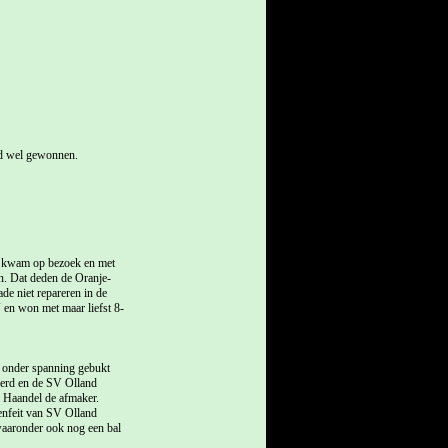
jd wel gewonnen.
d, kwam op bezoek en met
n. Dat deden de Oranje-
de niet repareren in de
 en won met maar liefst 8-
d onder spanning gebukt
werd en de SV Olland
n Haandel de afmaker.
enfeit van SV Olland
waaronder ook nog een bal