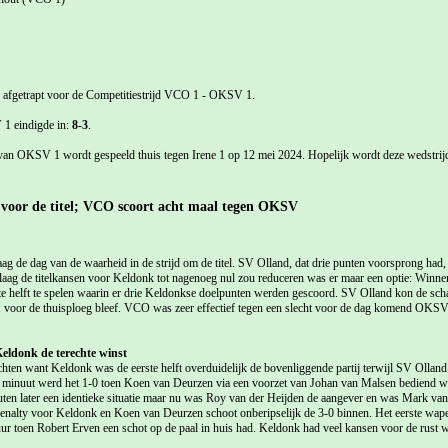
afgetrapt voor de Competitiestrijd VCO 1 - OKSV 1.
1 eindigde in:
8-3
.
van OKSV 1 wordt gespeeld thuis tegen Irene 1 op 12 mei 2024. Hopelijk wordt deze wedstri
 voor de titel; VCO scoort acht maal tegen OKSV
g de dag van de waarheid in de strijd om de titel. SV Olland, dat drie punten voorsprong ha
laag de titelkansen voor Keldonk tot nagenoeg nul zou reduceren was er maar een optie: Winne
e helft te spelen waarin er drie Keldonkse doelpunten werden gescoord. SV Olland kon de scha
3-1 voor de thuisploeg bleef. VCO was zeer effectief tegen een slecht voor de dag komend OKSV
Keldonk de terechte winst
chten want Keldonk was de eerste helft overduidelijk de bovenliggende partij terwijl SV Ollan
ste minuut werd het 1-0 toen Koen van Deurzen via een voorzet van Johan van Malsen bediend 
ten later een identieke situatie maar nu was Roy van der Heijden de aangever en was Mark va
 penalty voor Keldonk en Koen van Deurzen schoot onberipselijk de 3-0 binnen. Het eerste wap
ur toen Robert Erven een schot op de paal in huis had. Keldonk had veel kansen voor de rust 