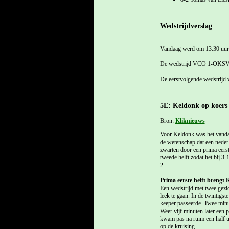
Wedstrijdverslag
Vandaag werd om 13:30 uur 
De wedstrijd VCO 1-OKSV 
De eerstvolgende wedstrijd 
5E: Keldonk op koers
Bron:
Kliknieuws
Voor Keldonk was het vandaa
de wetenschap dat een neder
zwarten door een prima eerst
tweede helft zodat het bij 
2.
Prima eerste helft brengt 
Een wedstrijd met twee gezi
leek te gaan. In de twintig
keeper passeerde. Twee minu
Weer vijf minuten later een
kwam pas na ruim een half u
op de kruising.