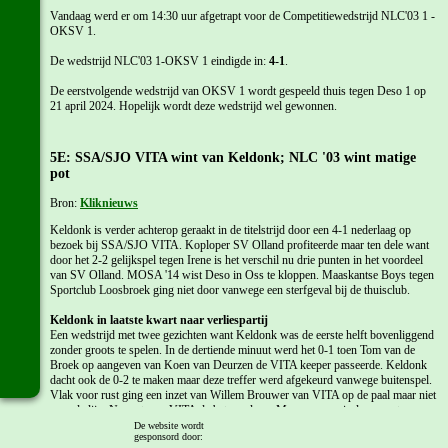
Vandaag werd er om 14:30 uur afgetrapt voor de Competitiewedstrijd NLC'03 1 -
OKSV 1.
De wedstrijd NLC'03 1-OKSV 1 eindigde in:
4-1
.
De eerstvolgende wedstrijd van OKSV 1 wordt gespeeld thuis tegen Deso 1 op
21 april 2024. Hopelijk wordt deze wedstrijd wel gewonnen.
5E: SSA/SJO VITA wint van Keldonk; NLC '03 wint matige
pot
Bron:
Kliknieuws
Keldonk is verder achterop geraakt in de titelstrijd door een 4-1 nederlaag op
bezoek bij SSA/SJO VITA. Koploper SV Olland profiteerde maar ten dele want
door het 2-2 gelijkspel tegen Irene is het verschil nu drie punten in het voordeel
van SV Olland. MOSA '14 wist Deso in Oss te kloppen. Maaskantse Boys tegen
Sportclub Loosbroek ging niet door vanwege een sterfgeval bij de thuisclub.
Keldonk in laatste kwart naar verliespartij
Een wedstrijd met twee gezichten want Keldonk was de eerste helft bovenliggend
zonder groots te spelen. In de dertiende minuut werd het 0-1 toen Tom van de
Broek op aangeven van Koen van Deurzen de VITA keeper passeerde. Keldonk
dacht ook de 0-2 te maken maar deze treffer werd afgekeurd vanwege buitenspel.
Vlak voor rust ging een inzet van Willem Brouwer van VITA op de paal maar niet
over de lijn. Na rust was VITA de betere ploeg. Maar een cruciaal moment was
een uitbraak van Keldonk die een doelpunt opleverde maar wederom werd door
De website wordt
gesponsord door:
buitenspel de treffer geannuleerd. Hierna kwam VITA ook nog met wat geluk aan