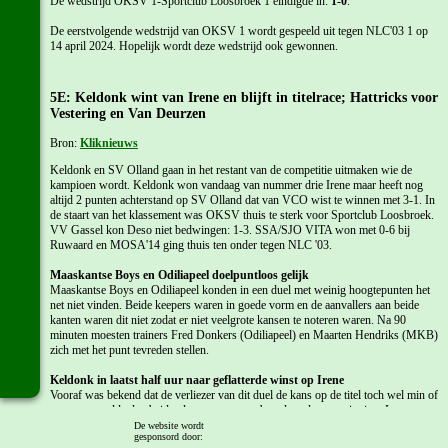
De wedstrijd OKSV 1-Sportclub Loosbroek 1 eindigde in:
1-0
.
De eerstvolgende wedstrijd van OKSV 1 wordt gespeeld uit tegen NLC'03 1 op
14 april 2024. Hopelijk wordt deze wedstrijd ook gewonnen.
5E: Keldonk wint van Irene en blijft in titelrace; Hattricks voor
Vestering en Van Deurzen
Bron:
Kliknieuws
Keldonk en SV Olland gaan in het restant van de competitie uitmaken wie de
kampioen wordt. Keldonk won vandaag van nummer drie Irene maar heeft nog
altijd 2 punten achterstand op SV Olland dat van VCO wist te winnen met 3-1. In
de staart van het klassement was OKSV thuis te sterk voor Sportclub Loosbroek.
VV Gassel kon Deso niet bedwingen: 1-3. SSA/SJO VITA won met 0-6 bij
Ruwaard en MOSA'14 ging thuis ten onder tegen NLC '03.
Maaskantse Boys en Odiliapeel doelpuntloos gelijk
Maaskantse Boys en Odiliapeel konden in een duel met weinig hoogtepunten het
net niet vinden. Beide keepers waren in goede vorm en de aanvallers aan beide
kanten waren dit niet zodat er niet veelgrote kansen te noteren waren. Na 90
minuten moesten trainers Fred Donkers (Odiliapeel) en Maarten Hendriks (MKB)
zich met het punt tevreden stellen.
Keldonk in laatst half uur naar geflatterde winst op Irene
Vooraf was bekend dat de verliezer van dit duel de kans op de titel toch wel min of
meer verspeelde dus beide ploegen waren gebrand op de overwinning. Irene was
de gehele eerste helft de bovenliggende ploeg. Met lengte zorgden zij voor gevaar
De website wordt
gesponsord door:
uit corners en keeper Leon van de Acker van Keldonk moest enkel keren reddend