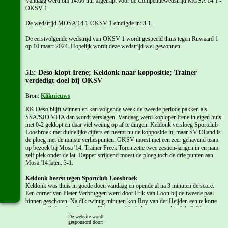
Vandaag werd om 14:00 uur afgetrapt voor de Competitiewedstrijd MOSA'14 1 -
OKSV 1.
De wedstrijd MOSA'14 1-OKSV 1 eindigde in:
3-1
.
De eerstvolgende wedstrijd van OKSV 1 wordt gespeeld thuis tegen Ruwaard 1
op 10 maart 2024. Hopelijk wordt deze wedstrijd wel gewonnen.
5E: Deso klopt Irene; Keldonk naar koppositie; Trainer
verdedigt doel bij OKSV
Bron:
Kliknieuws
RK Deso blijft winnen en kan volgende week de tweede periode pakken als
SSA/SJO VITA dan wordt verslagen. Vandaag werd koploper Irene in eigen huis
met 0-2 geklopt en daar viel weinig op af te dingen. Keldonk versloeg Sportclub
Loosbroek met duidelijke cijfers en neemt nu de koppositie in, maar SV Olland is
de ploeg met de minste verliespunten. OKSV moest met een zeer gehavend team
op bezoek bij Mosa '14. Trainer Freek Toren zette twee zestien-jarigen in en nam
zelf plek onder de lat. Dapper strijdend moest de ploeg toch de drie punten aan
Mosa '14 laten: 3-1.
Keldonk heerst tegen Sportclub Loosbroek
Keldonk was thuis in goede doen vandaag en opende al na 3 minuten de score.
Een corner van Pieter Verbruggen werd door Erik van Loon bij de tweede paal
binnen geschoten. Na dik twintig minuten kon Roy van der Heijden een te korte
terugspeelbal onderscheppen. Hij omspeelde de keeper en schoof de 2-0 binnen.
Bij een spaarzame aanval van Sportclub Loosbroek werd de bal door een vallende
De website wordt
gesponsord door:
Keldonk verdediger met de hand beroerd en de scheidsrechter gaf een penalty.