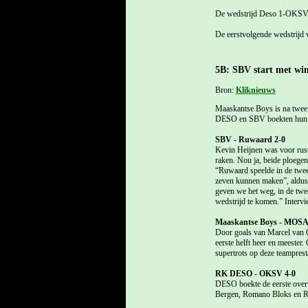
De wedstrijd Deso 1-OKSV 
De eerstvolgende wedstrijd
5B: SBV start met wi
Bron:
Kliknieuws
Maaskantse Boys is na twee
DESO en SBV boekten hun ee
SBV - Ruwaard 2-0
Kevin Heijnen was voor rust
raken. Nou ja, beide ploegen
“Ruwaard speelde in de tweed
zeven kunnen maken”, aldus t
geven we het weg, in de twee
wedstrijd te komen.” Interv
Maaskantse Boys - MOSA'
Door goals van Marcel van 
eerste helft heer en meeste
supertrots op deze teampresta
RK DESO - OKSV 4-0
DESO boekte de eerste overw
Bergen, Romano Bloks en R