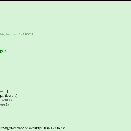
strijden
-
Deso 1 - OKSV 1
1
022
eso 1)
gen (Deso 1)
(Deso 1)
eso 1)
ur afgetrapt voor de wedstrijd Deso 1 - OKSV 1.