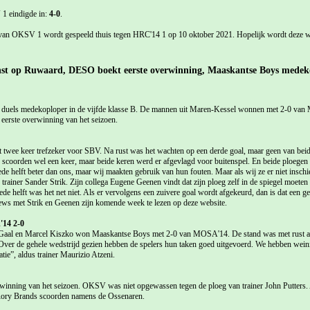
1 eindigde in:
4-0
.
 van OKSV 1 wordt gespeeld thuis tegen HRC'14 1 op 10 oktober 2021. Hopelijk wordt deze w
nst op Ruwaard, DESO boekt eerste overwinning, Maaskantse Boys medek
 duels medekoploper in de vijfde klasse B. De mannen uit Maren-Kessel wonnen met 2-0 v
rste overwinning van het seizoen.
 twee keer trefzeker voor SBV. Na rust was het wachten op een derde goal, maar geen van beide
 scoorden wel een keer, maar beide keren werd er afgevlagd voor buitenspel. En beide ploegen
e helft beter dan ons, maar wij maakten gebruik van hun fouten. Maar als wij ze er niet inschi
rainer Sander Strik. Zijn collega Eugene Geenen vindt dat zijn ploeg zelf in de spiegel moeten k
de helft was het net niet. Als er vervolgens een zuivere goal wordt afgekeurd, dan is dat een g
iews met Strik en Geenen zijn komende week te lezen op deze website.
14 2-0
Gaal en Marcel Kiszko won Maaskantse Boys met 2-0 van MOSA'14. De stand was met rust al
r. Over de gehele wedstrijd gezien hebben de spelers hun taken goed uitgevoerd. We hebben wei
tie”, aldus trainer Maurizio Atzeni.
inning van het seizoen. OKSV was niet opgewassen tegen de ploeg van trainer John Putters.
ory Brands scoorden namens de Ossenaren.