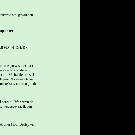
edstrijd wel gewonnen.
oploper
an MOSA'14. Ook RK
 ploegen wist het net te
 vonden dan onterecht.
eten... We hadden er wel
ijken. “In de eerste helft
emiste kans om terug in de
 bereikt. “We waren de
nig weggegeven. Ik ben
 Arbnor Hoti, Desley van