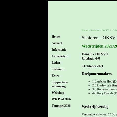
Home
- Senioren -
OKSV 1
-
Wed
Home
Senioren - OKSV 
Actueel
Wedstrijden 2021/2
Informatie
Deso 1 - OKSV 1
Lid worden
Uitslag: 4-0
Leden
03 oktober 2021
Senioren
Doelpuntenmakers
Extra
1-0 Arbnor Hoti (D
Supporters-
2-0 Desley van Ber
vereniging
3-0 Romano Bloks 
Webshop
4-0 Rory Brands (D
WK Pool 2026
Tourspel 2026
Wedstrijdverslag
Vandaag werd er om 14:30 u