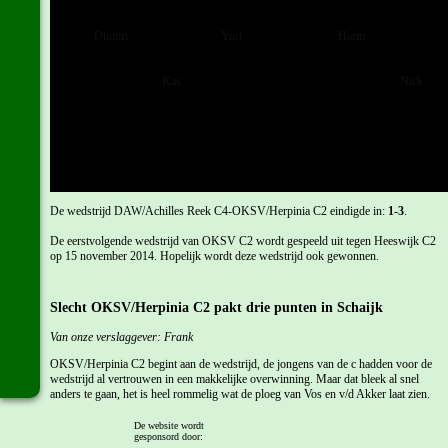
Dimitri
Yuri
Harm
Kas
Nick
De wedstrijd DAW/Achilles Reek C4-OKSV/Herpinia C2 eindigde in:
1-3
.
De eerstvolgende wedstrijd van OKSV C2 wordt gespeeld uit tegen Heeswijk C2
op 15 november 2014. Hopelijk wordt deze wedstrijd ook gewonnen.
Slecht OKSV/Herpinia C2 pakt drie punten in Schaijk
Van onze verslaggever: Frank
OKSV/Herpinia C2 begint aan de wedstrijd, de jongens van de c hadden voor de
wedstrijd al vertrouwen in een makkelijke overwinning. Maar dat bleek al snel
anders te gaan, het is heel rommelig wat de ploeg van Vos en v/d Akker laat zien.
De eerste fase wordt overleefd door de mannen, en de eerste beste kans is meteen
De website wordt
gesponsord door:
een grote kans. Kas gaat alleen om de doelman heen, nadat Roy Lam hem