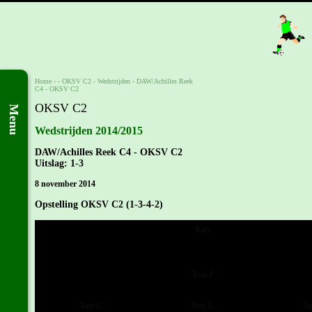
Home
- -
OKSV C2
-
Wedstrijden
-
DAW/Achilles Reek
C4 - OKSV C2
OKSV C2
Menu
Wedstrijden 2014/2015
DAW/Achilles Reek C4 - OKSV C2
Uitslag: 1-3
8 november 2014
Opstelling OKSV C2 (1-3-4-2)
Kars
Tom P
Tom C
Roy L
Ju