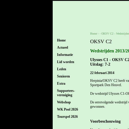
Home
- -
OKSV C2
-
Wedstrijde
Home
OKSV C2
Actueel
Wedstrijden 2013/2
Informatie
Ulysses C1 - OKSV C
Lid worden
Uitslag: 7-2
Leden
22 februari 2014
Senioren
Herpinia/OKSV C2 heeft vand
Extra
Sportpark Den Heuvel.
Supporters-
De wedstrijd Ulysses C1-O
vereniging
Webshop
De eerstvolgende wedstrijd
gewonnen.
WK Pool 2026
Tourspel 2026
Voorbeschouwing