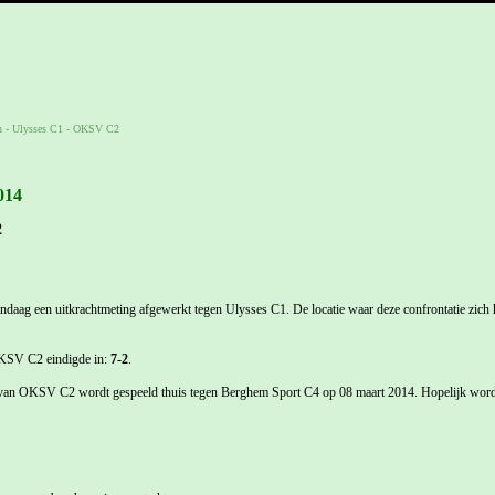
n
-
Ulysses C1 - OKSV C2
014
2
aag een uitkrachtmeting afgewerkt tegen Ulysses C1. De locatie waar deze confrontatie zich h
KSV C2 eindigde in:
7-2
.
 van OKSV C2 wordt gespeeld thuis tegen Berghem Sport C4 op 08 maart 2014. Hopelijk wordt