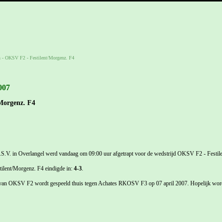
n
-
OKSV F2 - Festilent/Morgenz. F4
007
Morgenz. F4
S.V. in Overlangel werd vandaag om 09:00 uur afgetrapt voor de wedstrijd OKSV F2 - Festil
lent/Morgenz. F4 eindigde in:
4-3
.
 van OKSV F2 wordt gespeeld thuis tegen Achates RKOSV F3 op 07 april 2007. Hopelijk word