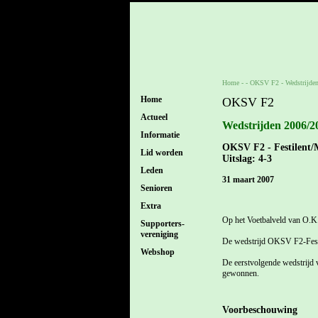
Home
- -
OKSV F2
-
Wedstrijde
Home
OKSV F2
Actueel
Wedstrijden 2006/2
Informatie
OKSV F2 - Festilent/
Lid worden
Uitslag: 4-3
Leden
31 maart 2007
Senioren
Extra
Op het Voetbalveld van O.K.
Supporters-
vereniging
De wedstrijd OKSV F2-Festi
Webshop
De eerstvolgende wedstrijd
gewonnen.
Voorbeschouwing