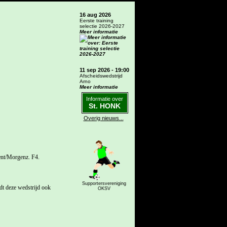
16 aug 2026
Eerste training
selectie 2026-2027
Meer informatie
11 sep 2026 - 19:00
Afscheidswedstrijd
Arno
Meer informatie
Informatie over
St. HONK
Overig nieuws...
ent/Morgenz. F4.
Supportersvereniging
t deze wedstrijd ook
OKSV