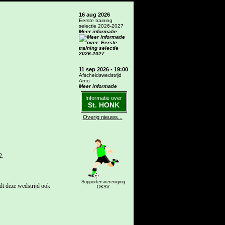
16 aug 2026
Eerste training
selectie 2026-2027
Meer informatie
11 sep 2026 - 19:00
Afscheidswedstrijd
Arno
Meer informatie
Informatie over
St. HONK
Overig nieuws...
2.
Supportersvereniging
t deze wedstrijd ook
OKSV