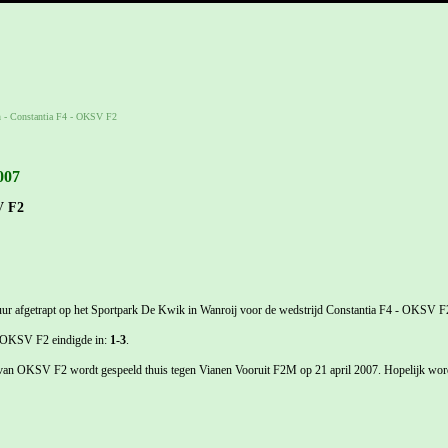
n
-
Constantia F4 - OKSV F2
007
V F2
ur afgetrapt op het Sportpark De Kwik in Wanroij voor de wedstrijd Constantia F4 - OKSV F
4-OKSV F2 eindigde in:
1-3
.
 van OKSV F2 wordt gespeeld thuis tegen Vianen Vooruit F2M op 21 april 2007. Hopelijk word