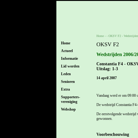
Home
- -
OKSV F2
-
Wedstrijde
Home
OKSV F2
Actueel
Wedstrijden 2006/2
Informatie
Constantia F4 - OKS
Lid worden
Uitslag: 1-3
Leden
14 april 2007
Senioren
Extra
Vandaag werd er om 09:00 u
Supporters-
vereniging
De wedstrijd Constantia F
Webshop
De eerstvolgende wedstrijd
gewonnen.
Voorbeschouwing