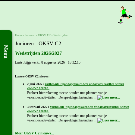
Home
- Junioren -
OKSV C2
-
Wedstrijden
Junioren - OKSV C2
Menu
Wedstrijden 2026/2027
Laatst bijgewerkt: 8 augustus 2026 - 18:32:15
Laatste OKSV C2 nieuws :
2 juni 2026 :
Voetbal.nl: 'Speeldagenkalenders veldamateurvoetbal seizoen
2026/'27 bekend'
Probeer hier rekening mee te houden met plannen van je
vakanties/activiteiten! De speeldagenkalenders ...
3 februari 2026 :
Voetbal.nl: 'Speeldagenkalenders veldamateurvoetbal seizoen
2026/'27 bekend'
Probeer hier rekening mee te houden met plannen van je
vakanties/activiteiten! De speeldagenkalenders ...
Meer OKSV C2 nieuws...