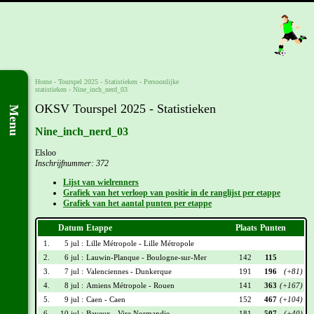
Home
-
Tourspel 2025
- Statistieken -
Persoonlijke
statistieken
-
Nine_inch_nerd_03
OKSV Tourspel 2025 - Statistieken
Menu
Nine_inch_nerd_03
Elsloo
Inschrijfnummer: 372
Lijst van wielrenners
Grafiek van het verloop van positie in de ranglijst per etappe
Grafiek van het aantal punten per etappe
Datum
Etappe
Plaats
Punten
1.
5 jul :
Lille Métropole - Lille Métropole
2.
6 jul :
Lauwin-Planque - Boulogne-sur-Mer
142
115
3.
7 jul :
Valenciennes - Dunkerque
191
196
(+81)
4.
8 jul :
Amiens Métropole - Rouen
141
363
(+167)
5.
9 jul :
Caen - Caen
152
467
(+104)
6.
10 jul :
Bayeux - Vire Normandie
181
507
(+40)