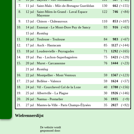
7.
11 jul :
Saint-Malo - Mûr-de-Bretagne Guerlédan
130
662
(+155)
8.
12 jul :
Saint-Méen-le-Grand - Laval Espace
122
746
(+84)
Mayenne
9.
13 jul :
Chinon - Châteauroux
110
853
(+107)
10.
14 jul :
Ennezat - Le Mont-Dore Puy de Sancy
93
916
(+63)
15 jul :
Rustdag
11.
16 jul :
Toulouse - Toulouse
84
983
(+67)
12.
17 jul :
Auch - Hautacam
85
1127
(+144)
13.
18 jul :
Loudenvielle - Peyragudes
71
1292
(+165)
14.
19 jul :
Pau - Luchon-Superbagnères
75
1421
(+129)
15.
20 jul :
Muret - Carcassonne
76
1444
(+23)
21 jul :
Rustdag
16.
22 jul :
Montpellier - Mont Ventoux
59
1567
(+123)
17.
23 jul :
Bollène - Valence
59
1624
(+57)
18.
24 jul :
Vif - Courchevel Col de la Loze
40
1780
(+156)
19.
25 jul :
Albertville - La Plagne
30
1926
(+146)
20.
26 jul :
Nantua - Pontarlier
36
1935
(+9)
21.
27 jul :
Mantes-la-Ville - Paris Champs-Élysées
35
2027
(+92)
Wielrennerslijst
Nr
Naam
Ploeg
Punten
De website wordt
gesponsord door:
001
Tadej Pogacar
UAD
345
(+22)