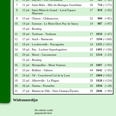
7.
11 jul :
Saint-Malo - Mûr-de-Bretagne Guerlédan
26
754
(+171)
8.
12 jul :
Saint-Méen-le-Grand - Laval Espace
27
819
(+65)
Mayenne
9.
13 jul :
Chinon - Châteauroux
52
900
(+81)
10.
14 jul :
Ennezat - Le Mont-Dore Puy de Sancy
14
987
(+87)
15 jul :
Rustdag
11.
16 jul :
Toulouse - Toulouse
17
1034
(+47)
12.
17 jul :
Auch - Hautacam
17
1194
(+160)
13.
18 jul :
Loudenvielle - Peyragudes
14
1355
(+161)
14.
19 jul :
Pau - Luchon-Superbagnères
20
1491
(+136)
15.
20 jul :
Muret - Carcassonne
21
1514
(+23)
21 jul :
Rustdag
16.
22 jul :
Montpellier - Mont Ventoux
28
1607
(+93)
17.
23 jul :
Bollène - Valence
44
1642
(+35)
18.
24 jul :
Vif - Courchevel Col de la Loze
27
1804
(+162)
19.
25 jul :
Albertville - La Plagne
29
1928
(+124)
20.
26 jul :
Nantua - Pontarlier
26
1956
(+28)
21.
27 jul :
Mantes-la-Ville - Paris Champs-Élysées
29
2046
(+90)
Wielrennerslijst
Nr
Naam
Ploeg
Punten
De website wordt
gesponsord door:
001
Tadej Pogacar
UAD
345
(+22)