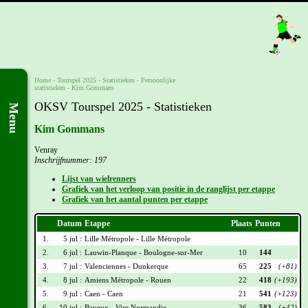
Home
-
Tourspel 2025
- Statistieken -
Persoonlijke
statistieken
-
Kim Gommans
OKSV Tourspel 2025 - Statistieken
Menu
Kim Gommans
Venray
Inschrijfnummer: 197
Lijst van wielrenners
Grafiek van het verloop van positie in de ranglijst per etappe
Grafiek van het aantal punten per etappe
Datum
Etappe
Plaats
Punten
1.
5 jul :
Lille Métropole - Lille Métropole
2.
6 jul :
Lauwin-Planque - Boulogne-sur-Mer
10
144
3.
7 jul :
Valenciennes - Dunkerque
65
225
(+81)
4.
8 jul :
Amiens Métropole - Rouen
22
418
(+193)
5.
9 jul :
Caen - Caen
21
541
(+123)
6.
10 jul :
Bayeux - Vire Normandie
36
583
(+42)