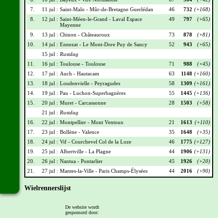
7.
11 jul :
Saint-Malo - Mûr-de-Bretagne Guerlédan
46
732
(+168)
8.
12 jul :
Saint-Méen-le-Grand - Laval Espace
49
797
(+65)
Mayenne
9.
13 jul :
Chinon - Châteauroux
73
878
(+81)
10.
14 jul :
Ennezat - Le Mont-Dore Puy de Sancy
52
943
(+65)
15 jul :
Rustdag
11.
16 jul :
Toulouse - Toulouse
71
988
(+45)
12.
17 jul :
Auch - Hautacam
63
1148
(+160)
13.
18 jul :
Loudenvielle - Peyragudes
58
1309
(+161)
14.
19 jul :
Pau - Luchon-Superbagnères
55
1445
(+136)
15.
20 jul :
Muret - Carcassonne
28
1503
(+58)
21 jul :
Rustdag
16.
22 jul :
Montpellier - Mont Ventoux
21
1613
(+110)
17.
23 jul :
Bollène - Valence
35
1648
(+35)
18.
24 jul :
Vif - Courchevel Col de la Loze
46
1775
(+127)
19.
25 jul :
Albertville - La Plagne
44
1906
(+131)
20.
26 jul :
Nantua - Pontarlier
45
1926
(+20)
21.
27 jul :
Mantes-la-Ville - Paris Champs-Élysées
44
2016
(+90)
Wielrennerslijst
Nr
Naam
Ploeg
Punten
De website wordt
gesponsord door:
001
Tadej Pogacar
UAD
345
(+22)