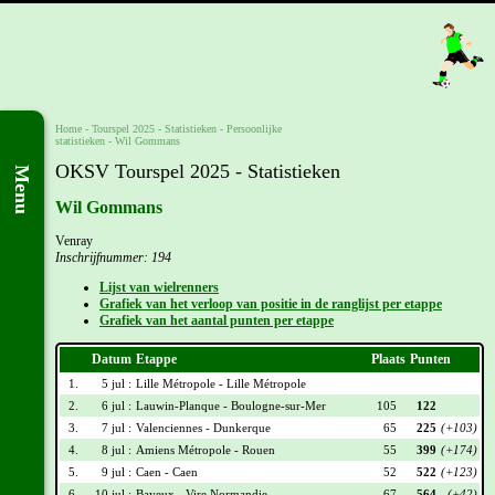
Home
-
Tourspel 2025
- Statistieken -
Persoonlijke
statistieken
-
Wil Gommans
OKSV Tourspel 2025 - Statistieken
Menu
Wil Gommans
Venray
Inschrijfnummer: 194
Lijst van wielrenners
Grafiek van het verloop van positie in de ranglijst per etappe
Grafiek van het aantal punten per etappe
Datum
Etappe
Plaats
Punten
1.
5 jul :
Lille Métropole - Lille Métropole
2.
6 jul :
Lauwin-Planque - Boulogne-sur-Mer
105
122
3.
7 jul :
Valenciennes - Dunkerque
65
225
(+103)
4.
8 jul :
Amiens Métropole - Rouen
55
399
(+174)
5.
9 jul :
Caen - Caen
52
522
(+123)
6.
10 jul :
Bayeux - Vire Normandie
67
564
(+42)