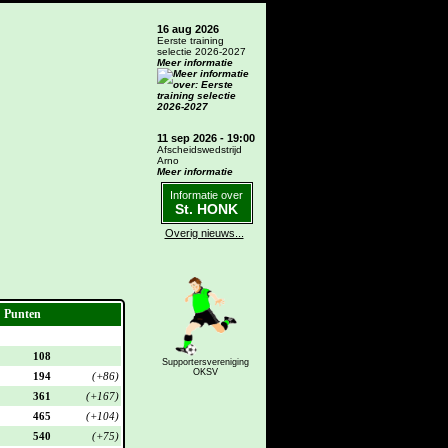
16 aug 2026
Eerste training
selectie 2026-2027
Meer informatie
11 sep 2026 - 19:00
Afscheidswedstrijd
Arno
Meer informatie
Informatie over
St. HONK
Overig nieuws...
Punten
108
Supportersvereniging
OKSV
194
(+86)
361
(+167)
465
(+104)
540
(+75)