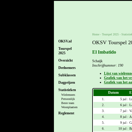
Home
-
Tourspel 2025
- Statistie
OKSV.nl
OKSV Tourspel 202
Tourspel
El Imbatido
2025
Overzicht
Schaijk
Inschrijfnummer: 190
Deelnemers
Lijst van wielrenn
Subklassen
Grafiek van het ver
Grafiek van het aa
Dagprijzen
Statistieken
Datum
E
Wielrenners
1.
5 jul :
Li
Persoonlijk
Beste team
2.
6 jul :
L
Woonplaatsen
3.
7 jul :
V
Reglement
4.
8 jul :
A
5.
9 jul :
C
6.
10 jul :
B