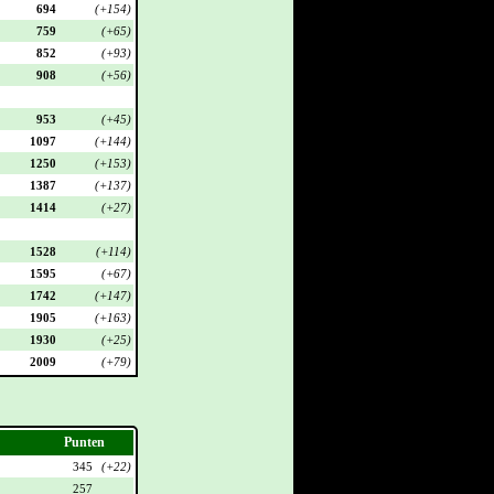
694
(+154)
759
(+65)
852
(+93)
908
(+56)
953
(+45)
1097
(+144)
1250
(+153)
1387
(+137)
1414
(+27)
1528
(+114)
1595
(+67)
1742
(+147)
1905
(+163)
1930
(+25)
2009
(+79)
Punten
345
(+22)
257