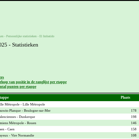
ken -
Persoonlijke statistieken
-
El Imbatido
5 - Statistieken
ers
loop van positie in de ranglijst per etappe
ntal punten per etappe
tappe
Plaats
lle Métropole - Lille Métropole
auwin-Planque - Boulogne-sur-Mer
178
alenciennes - Dunkerque
198
miens Métropole - Rouen
146
aen - Caen
158
ayeux - Vire Normandie
108