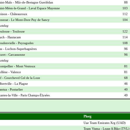
aint-Malo - Mûr-de-Bretagne Guerlédan
88
aint-Méen-le-Grand - Laval Espace Mayenne
103
hinon - Châteauroux
112
nnezat - Le Mont-Dore Puy de Sancy
104
ustdag
oulouse - Toulouse
122
uch - Hautacam
114
oudenvielle - Peyragudes
108
au - Luchon-Superbagnères
96
uret - Carcassonne
96
ustdag
ontpellier - Mont Ventoux
81
ollène - Valence
81
f - Courchevel Col de la Loze
68
bertville - La Plagne
46
ntua - Pontarlier
40
ntes-la-Ville - Paris Champs-Élysées
49
Ploeg
Uae Team Emirates Xrg (
UAD
)
Team Visma - Lease A Bike (
TVL
)