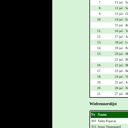
7.
11 jul :
S
8.
12 jul :
S
9.
13 jul :
C
10.
14 jul :
E
15 jul :
R
11.
16 jul :
T
12.
17 jul :
A
13.
18 jul :
L
14.
19 jul :
P
15.
20 jul :
M
21 jul :
R
16.
22 jul :
M
17.
23 jul :
B
18.
24 jul :
Vi
19.
25 jul :
Al
20.
26 jul :
Na
21.
27 jul :
Ma
Wielrennerslijst
Nr
Naam
001
Tadej Pogacar
011
Jonas Vingegaard