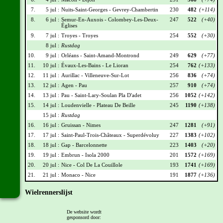
7.
5 jul :
Nuits-Saint-Georges - Gevrey-Chambertin
230
482
(+114)
8.
6 jul :
Semur-En-Auxois - Colombey-Les-Deux-
247
522
(+40)
Églises
9.
7 jul :
Troyes - Troyes
254
552
(+30)
8 jul :
Rustdag
10.
9 jul :
Orléans - Saint-Amand-Montrond
249
629
(+77)
11.
10 jul :
Évaux-Les-Bains - Le Lioran
254
762
(+133)
12.
11 jul :
Aurillac - Villeneuve-Sur-Lot
256
836
(+74)
13.
12 jul :
Agen - Pau
257
910
(+74)
14.
13 jul :
Pau - Saint-Lary-Soulan Pla D'adet
256
1052
(+142)
15.
14 jul :
Loudenvielle - Plateau De Beille
245
1190
(+138)
15 jul :
Rustdag
16.
16 jul :
Gruissan - Nimes
247
1281
(+91)
17.
17 jul :
Saint-Paul-Trois-Châteaux - Superdévoluy
227
1383
(+102)
18.
18 jul :
Gap - Barcelonnette
223
1403
(+20)
19.
19 jul :
Embrun - Isola 2000
201
1572
(+169)
20.
20 jul :
Nice - Col De La Couillole
193
1741
(+169)
21.
21 jul :
Monaco - Nice
191
1877
(+136)
Wielrennerslijst
Nr
Naam
Ploeg
Punten
De website wordt
gesponsord door:
001
Jonas Vingegaard
TVL
215
(+30)