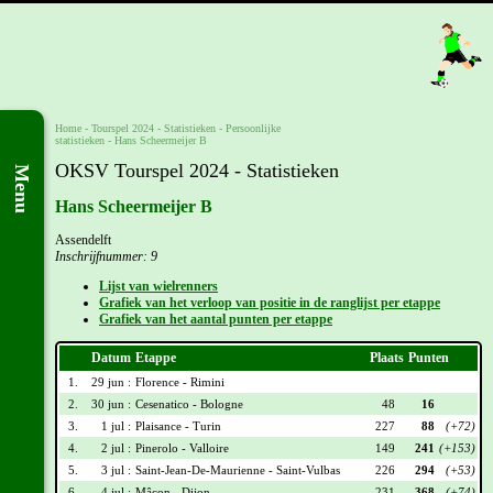
Home
-
Tourspel 2024
- Statistieken -
Persoonlijke
statistieken
-
Hans Scheermeijer B
OKSV Tourspel 2024 - Statistieken
Menu
Hans Scheermeijer B
Assendelft
Inschrijfnummer: 9
Lijst van wielrenners
Grafiek van het verloop van positie in de ranglijst per etappe
Grafiek van het aantal punten per etappe
Datum
Etappe
Plaats
Punten
1.
29 jun :
Florence - Rimini
2.
30 jun :
Cesenatico - Bologne
48
16
3.
1 jul :
Plaisance - Turin
227
88
(+72)
4.
2 jul :
Pinerolo - Valloire
149
241
(+153)
5.
3 jul :
Saint-Jean-De-Maurienne - Saint-Vulbas
226
294
(+53)
6.
4 jul :
Mâcon - Dijon
231
368
(+74)