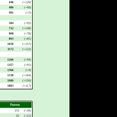
446
(+126)
486
(+40)
491
(+5)
584
(+93)
732
(+148)
808
(+76)
893
(+85)
1050
(+157)
1172
(+122)
1266
(+94)
1357
(+91)
1366
(+9)
1530
(+164)
1686
(+156)
1803
(+117)
Punten
215
(+30)
91
(+22)