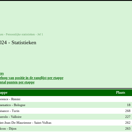
ken -
Persoonlijke statistieken
-
Jef 1
4 - Statistieken
ers
loop van positie in de ranglijst per etappe
ntal punten per etappe
appe
Plaats
orence - Rimini
senatico - Bologne
18
aisance - Turin
268
nerolo - Valloire
227
int-Jean-De-Maurienne - Saint-Vulbas
262
con - Dijon
263