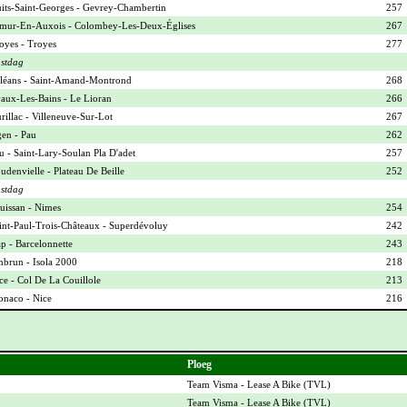
its-Saint-Georges - Gevrey-Chambertin
257
mur-En-Auxois - Colombey-Les-Deux-Églises
267
oyes - Troyes
277
stdag
léans - Saint-Amand-Montrond
268
aux-Les-Bains - Le Lioran
266
rillac - Villeneuve-Sur-Lot
267
en - Pau
262
u - Saint-Lary-Soulan Pla D'adet
257
udenvielle - Plateau De Beille
252
stdag
uissan - Nimes
254
int-Paul-Trois-Châteaux - Superdévoluy
242
p - Barcelonnette
243
brun - Isola 2000
218
ce - Col De La Couillole
213
naco - Nice
216
Ploeg
Team Visma - Lease A Bike (
TVL
)
Team Visma - Lease A Bike (
TVL
)