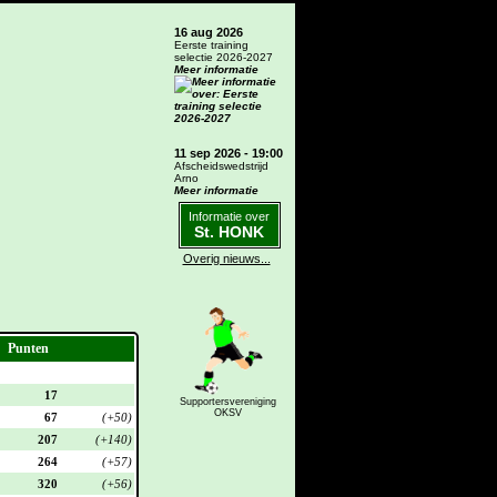
16 aug 2026
Eerste training
selectie 2026-2027
Meer informatie
11 sep 2026 - 19:00
Afscheidswedstrijd
Arno
Meer informatie
Informatie over
St. HONK
Overig nieuws...
Punten
17
Supportersvereniging
OKSV
67
(+50)
207
(+140)
264
(+57)
320
(+56)