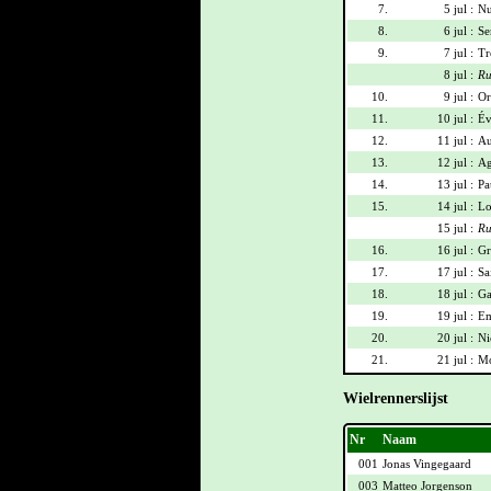
7.
5 jul :
Nu
8.
6 jul :
Se
9.
7 jul :
Tr
8 jul :
Ru
10.
9 jul :
Or
11.
10 jul :
Év
12.
11 jul :
Au
13.
12 jul :
Ag
14.
13 jul :
Pa
15.
14 jul :
Lo
15 jul :
Ru
16.
16 jul :
Gr
17.
17 jul :
Sa
18.
18 jul :
Ga
19.
19 jul :
Em
20.
20 jul :
Ni
21.
21 jul :
Mo
Wielrennerslijst
Nr
Naam
001
Jonas Vingegaard
003
Matteo Jorgenson