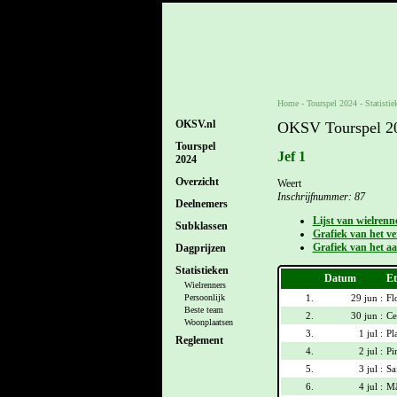
Home
-
Tourspel 2024
- Statistie
OKSV.nl
OKSV Tourspel 202
Tourspel
Jef 1
2024
Overzicht
Weert
Inschrijfnummer: 87
Deelnemers
Lijst van wielrenn
Subklassen
Grafiek van het ver
Grafiek van het aa
Dagprijzen
Statistieken
Datum
Et
Wielrenners
1.
29 jun :
Fl
Persoonlijk
Beste team
2.
30 jun :
Ce
Woonplaatsen
3.
1 jul :
Pl
Reglement
4.
2 jul :
Pi
5.
3 jul :
Sa
6.
4 jul :
Mâ