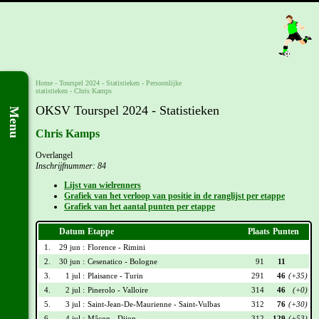
Home
-
Tourspel 2024
- Statistieken -
Persoonlijke
statistieken
-
Chris Kamps
OKSV Tourspel 2024 - Statistieken
Menu
Chris Kamps
Overlangel
Inschrijfnummer: 84
Lijst van wielrenners
Grafiek van het verloop van positie in de ranglijst per etappe
Grafiek van het aantal punten per etappe
Datum
Etappe
Plaats
Punten
1.
29 jun :
Florence - Rimini
2.
30 jun :
Cesenatico - Bologne
91
11
3.
1 jul :
Plaisance - Turin
291
46
(+35)
4.
2 jul :
Pinerolo - Valloire
314
46
(+0)
5.
3 jul :
Saint-Jean-De-Maurienne - Saint-Vulbas
312
76
(+30)
6.
4 jul :
Mâcon - Dijon
312
129
(+53)