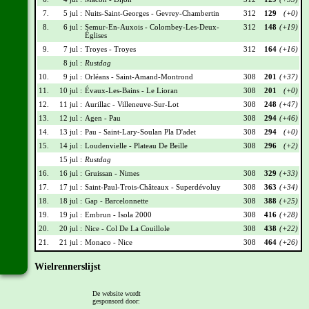
7.
5 jul :
Nuits-Saint-Georges - Gevrey-Chambertin
312
129
(+0)
8.
6 jul :
Semur-En-Auxois - Colombey-Les-Deux-
312
148
(+19)
Églises
9.
7 jul :
Troyes - Troyes
312
164
(+16)
8 jul :
Rustdag
10.
9 jul :
Orléans - Saint-Amand-Montrond
308
201
(+37)
11.
10 jul :
Évaux-Les-Bains - Le Lioran
308
201
(+0)
12.
11 jul :
Aurillac - Villeneuve-Sur-Lot
308
248
(+47)
13.
12 jul :
Agen - Pau
308
294
(+46)
14.
13 jul :
Pau - Saint-Lary-Soulan Pla D'adet
308
294
(+0)
15.
14 jul :
Loudenvielle - Plateau De Beille
308
296
(+2)
15 jul :
Rustdag
16.
16 jul :
Gruissan - Nimes
308
329
(+33)
17.
17 jul :
Saint-Paul-Trois-Châteaux - Superdévoluy
308
363
(+34)
18.
18 jul :
Gap - Barcelonnette
308
388
(+25)
19.
19 jul :
Embrun - Isola 2000
308
416
(+28)
20.
20 jul :
Nice - Col De La Couillole
308
438
(+22)
21.
21 jul :
Monaco - Nice
308
464
(+26)
Wielrennerslijst
Nr
Naam
Ploeg
Punten
De website wordt
gesponsord door:
002
Tiesj Benoot
TVL