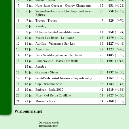
7.
5 jul :
Nuits-Saint-Georges - Gevrey-Chambertin
15
651
(+128)
8.
6 jul :
Semur-En-Auxois - Colombey-Les-Deux-
20
756
(+105)
Églises
9.
7 jul :
Troyes - Troyes
7
826
(+70)
8 jul :
Rustdag
10.
9 jul :
Orléans - Saint-Amand-Montrond
11
950
(+124)
11.
10 jul :
Évaux-Les-Bains - Le Lioran
15
1079
(+129)
12.
11 jul :
Aurillac - Villeneuve-Sur-Lot
19
1227
(+148)
13.
12 jul :
Agen - Pau
22
1323
(+96)
14.
13 jul :
Pau - Saint-Lary-Soulan Pla D'adet
20
1485
(+162)
15.
14 jul :
Loudenvielle - Plateau De Beille
30
1601
(+116)
15 jul :
Rustdag
16.
16 jul :
Gruissan - Nimes
25
1737
(+136)
17.
17 jul :
Saint-Paul-Trois-Châteaux - Superdévoluy
36
1767
(+30)
18.
18 jul :
Gap - Barcelonnette
35
1783
(+16)
19.
19 jul :
Embrun - Isola 2000
42
1919
(+136)
20.
20 jul :
Nice - Col De La Couillole
51
2027
(+108)
21.
21 jul :
Monaco - Nice
54
2160
(+133)
Wielrennerslijst
Nr
Naam
Ploeg
Punten
De website wordt
gesponsord door:
001
Jonas Vingegaard
TVL
215
(+30)