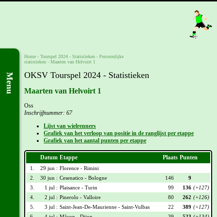
Home
-
Tourspel 2024
- Statistieken -
Persoonlijke
statistieken
-
Maarten van Helvoirt 1
OKSV Tourspel 2024 - Statistieken
Menu
Maarten van Helvoirt 1
Oss
Inschrijfnummer: 67
Lijst van wielrenners
Grafiek van het verloop van positie in de ranglijst per etappe
Grafiek van het aantal punten per etappe
Datum
Etappe
Plaats
Punten
1.
29 jun :
Florence - Rimini
2.
30 jun :
Cesenatico - Bologne
146
9
3.
1 jul :
Plaisance - Turin
99
136
(+127)
4.
2 jul :
Pinerolo - Valloire
80
262
(+126)
5.
3 jul :
Saint-Jean-De-Maurienne - Saint-Vulbas
22
389
(+127)
6.
4 jul :
Mâcon - Dijon
39
523
(+134)