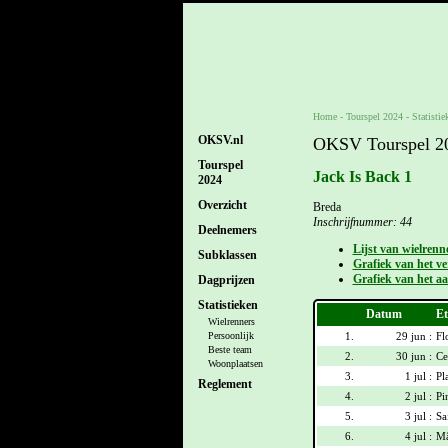
Home
-
Tourspel 2024
- Statistie
OKSV.nl
OKSV Tourspel 202
Tourspel
Jack Is Back 1
2024
Overzicht
Breda
Inschrijfnummer: 44
Deelnemers
Lijst van wielrenn
Subklassen
Grafiek van het ver
Grafiek van het aa
Dagprijzen
Statistieken
Datum
Et
Wielrenners
1.
29 jun :
Fl
Persoonlijk
Beste team
2.
30 jun :
Ce
Woonplaatsen
3.
1 jul :
Pl
Reglement
4.
2 jul :
Pi
5.
3 jul :
Sa
6.
4 jul :
Mâ