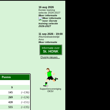
16 aug 2026
Eerste training
selectie 2026-2027
Meer informatie
11 sep 2026 - 19:00
Afscheidswedstrijd
Arno
Meer informatie
Informatie over
St. HONK
Overig nieuws...
Punten
9
Supportersvereniging
OKSV
145
(+136)
269
(+124)
420
(+151)
555
(+135)