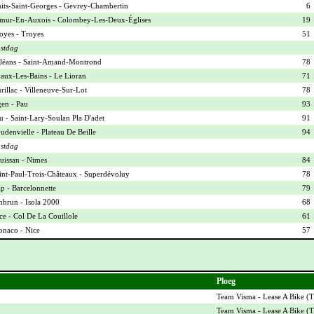
its-Saint-Georges - Gevrey-Chambertin
6
mur-En-Auxois - Colombey-Les-Deux-Églises
19
oyes - Troyes
51
stdag
léans - Saint-Amand-Montrond
78
aux-Les-Bains - Le Lioran
71
rillac - Villeneuve-Sur-Lot
78
en - Pau
93
u - Saint-Lary-Soulan Pla D'adet
91
udenvielle - Plateau De Beille
94
stdag
uissan - Nimes
84
int-Paul-Trois-Châteaux - Superdévoluy
78
p - Barcelonnette
79
brun - Isola 2000
68
ce - Col De La Couillole
61
naco - Nice
57
Ploeg
Team Visma - Lease A Bike (
T
Team Visma - Lease A Bike (
T