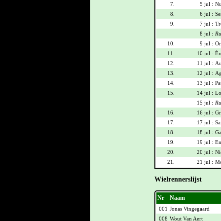
7.
5 jul :
Nu
8.
6 jul :
Se
9.
7 jul :
Tr
8 jul :
Ru
10.
9 jul :
Or
11.
10 jul :
Év
12.
11 jul :
Au
13.
12 jul :
Ag
14.
13 jul :
Pa
15.
14 jul :
Lo
15 jul :
Ru
16.
16 jul :
Gr
17.
17 jul :
Sa
18.
18 jul :
Ga
19.
19 jul :
Em
20.
20 jul :
Ni
21.
21 jul :
Mo
Wielrennerslijst
Nr
Naam
001
Jonas Vingegaard
008
Wout Van Aert