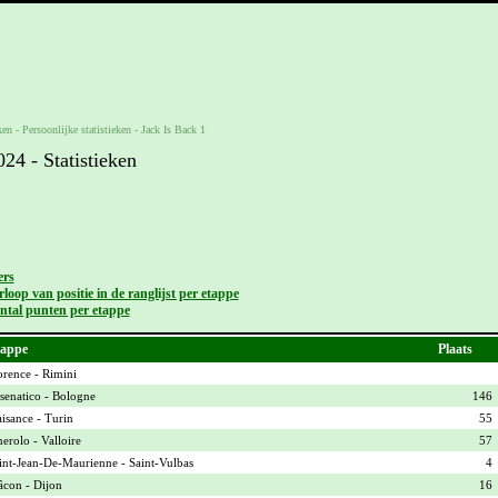
ken -
Persoonlijke statistieken
-
Jack Is Back 1
4 - Statistieken
ers
loop van positie in de ranglijst per etappe
ntal punten per etappe
appe
Plaats
orence - Rimini
senatico - Bologne
146
aisance - Turin
55
nerolo - Valloire
57
int-Jean-De-Maurienne - Saint-Vulbas
4
con - Dijon
16