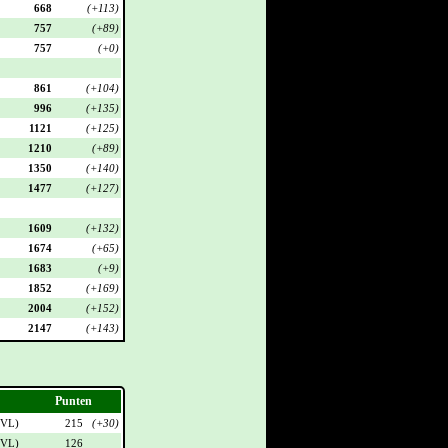
668
(+113)
757
(+89)
757
(+0)
861
(+104)
996
(+135)
1121
(+125)
1210
(+89)
1350
(+140)
1477
(+127)
1609
(+132)
1674
(+65)
1683
(+9)
1852
(+169)
2004
(+152)
2147
(+143)
Punten
VL
)
215
(+30)
VL
)
126