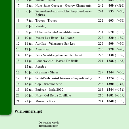
7.
5 jul :
Nuits-Saint-Georges - Gevrey-Chambertin
242
469
(+116)
8.
6 jul :
Semur-En-Auxois - Colombey-Les-Deux-
241
535
(+66)
Églises
9.
7 jul :
Troyes - Troyes
222
603
(+68)
8 jul :
Rustdag
10.
9 jul :
Orléans - Saint-Amand-Montrond
231
670
(+67)
11.
10 jul :
Évaux-Les-Bains - Le Lioran
222
820
(+150)
12.
11 jul :
Aurillac - Villeneuve-Sur-Lot
229
900
(+80)
13.
12 jul :
Agen - Pau
230
978
(+78)
14.
13 jul :
Pau - Saint-Lary-Soulan Pla D'adet
223
1138
(+160)
15.
14 jul :
Loudenvielle - Plateau De Beille
201
1286
(+148)
15 jul :
Rustdag
16.
16 jul :
Gruissan - Nimes
227
1344
(+58)
17.
17 jul :
Saint-Paul-Trois-Châteaux - Superdévoluy
230
1374
(+30)
18.
18 jul :
Gap - Barcelonnette
232
1390
(+16)
19.
19 jul :
Embrun - Isola 2000
213
1544
(+154)
20.
20 jul :
Nice - Col De La Couillole
215
1681
(+137)
21.
21 jul :
Monaco - Nice
204
1840
(+159)
Wielrennerslijst
Nr
Naam
Ploeg
Punten
De website wordt
gesponsord door:
001
Jonas Vingegaard
TVL
215
(+30)