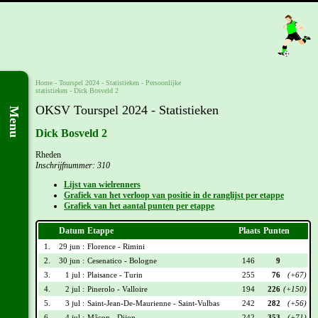
Home
-
Tourspel 2024
- Statistieken -
Persoonlijke
statistieken
-
Dick Bosveld 2
OKSV Tourspel 2024 - Statistieken
Menu
Dick Bosveld 2
Rheden
Inschrijfnummer: 310
Lijst van wielrenners
Grafiek van het verloop van positie in de ranglijst per etappe
Grafiek van het aantal punten per etappe
Datum
Etappe
Plaats
Punten
1.
29 jun :
Florence - Rimini
2.
30 jun :
Cesenatico - Bologne
146
9
3.
1 jul :
Plaisance - Turin
255
76
(+67)
4.
2 jul :
Pinerolo - Valloire
194
226
(+150)
5.
3 jul :
Saint-Jean-De-Maurienne - Saint-Vulbas
242
282
(+56)
6.
4 jul :
Mâcon - Dijon
242
353
(+71)