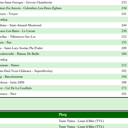
its-Saint-Georges - Gevrey-Chambertin
233
mur-En-Auxois - Colombey-Les-Deux-Églises
234
oyes - Troyes
241
stdag
léans - Saint-Amand-Montrond
244
aux-Les-Bains - Le Lioran
230
rillac - Villeneuve-Sur-Lot
232
en - Pau
235
u - Saint-Lary-Soulan Pla D'adet
209
udenvielle - Plateau De Beille
184
stdag
uissan - Nimes
213
int-Paul-Trois-Châteaux - Superdévoluy
192
p - Barcelonnette
194
brun - Isola 2000
180
ce - Col De La Couillole
171
naco - Nice
165
Ploeg
Team Visma - Lease A Bike (
TVL
)
Team Visma - Lease A Bike (
TVL
)