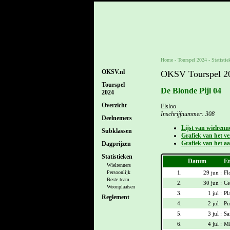
Home
-
Tourspel 2024
- Statistie
OKSV.nl
OKSV Tourspel 202
Tourspel
De Blonde Pijl 04
2024
Overzicht
Elsloo
Inschrijfnummer: 308
Deelnemers
Lijst van wielrenn
Subklassen
Grafiek van het ver
Grafiek van het aa
Dagprijzen
Statistieken
Datum
Et
Wielrenners
1.
29 jun :
Fl
Persoonlijk
Beste team
2.
30 jun :
Ce
Woonplaatsen
3.
1 jul :
Pl
Reglement
4.
2 jul :
Pi
5.
3 jul :
Sa
6.
4 jul :
Mâ