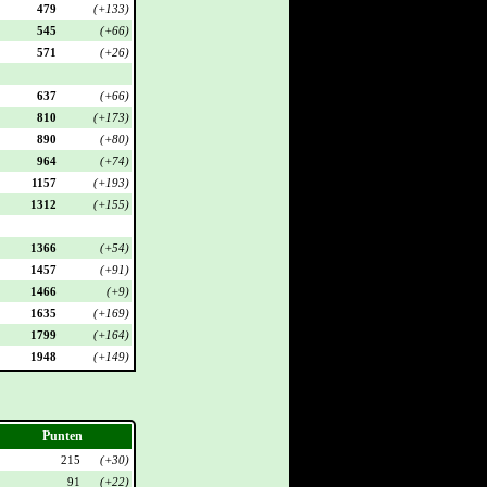
479
(+133)
545
(+66)
571
(+26)
637
(+66)
810
(+173)
890
(+80)
964
(+74)
1157
(+193)
1312
(+155)
1366
(+54)
1457
(+91)
1466
(+9)
1635
(+169)
1799
(+164)
1948
(+149)
Punten
215
(+30)
91
(+22)