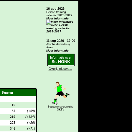
16 aug 2026
Eerste training
selectie 2026-2027
Meer informatie
11 sep 2026 - 19:00
Afscheidswedstrijd
Arno
Meer informatie
Informatie over
St. HONK
Overig nieuws...
Punten
16
Supportersvereniging
OKSV
85
(+69)
219
(+134)
275
(+56)
346
(+71)