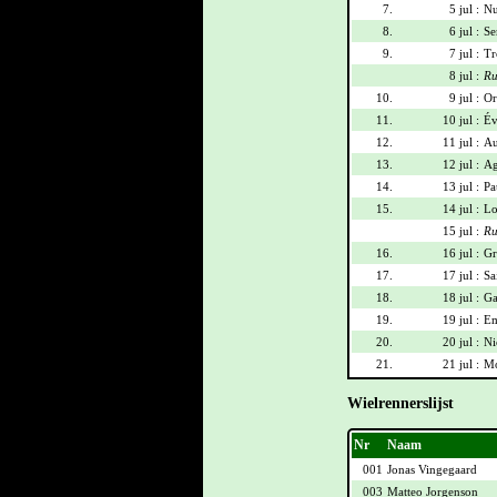
7.
5 jul :
Nu
8.
6 jul :
Se
9.
7 jul :
Tr
8 jul :
Ru
10.
9 jul :
Or
11.
10 jul :
Év
12.
11 jul :
Au
13.
12 jul :
Ag
14.
13 jul :
Pa
15.
14 jul :
Lo
15 jul :
Ru
16.
16 jul :
Gr
17.
17 jul :
Sa
18.
18 jul :
Ga
19.
19 jul :
Em
20.
20 jul :
Ni
21.
21 jul :
Mo
Wielrennerslijst
Nr
Naam
001
Jonas Vingegaard
003
Matteo Jorgenson