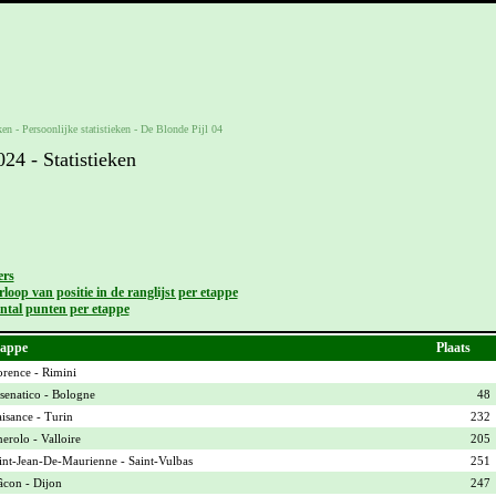
ken -
Persoonlijke statistieken
-
De Blonde Pijl 04
4 - Statistieken
ers
loop van positie in de ranglijst per etappe
ntal punten per etappe
appe
Plaats
orence - Rimini
senatico - Bologne
48
aisance - Turin
232
nerolo - Valloire
205
int-Jean-De-Maurienne - Saint-Vulbas
251
con - Dijon
247