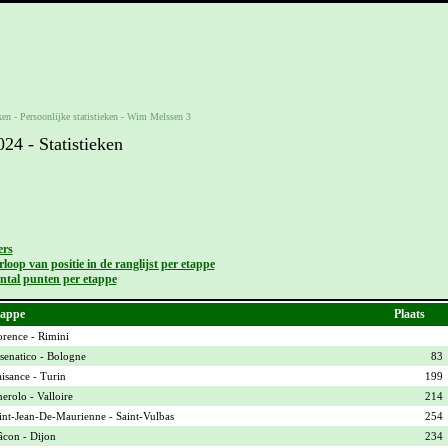
ken -
Persoonlijke statistieken
-
Wim Melssen 3
4 - Statistieken
ers
loop van positie in de ranglijst per etappe
ntal punten per etappe
appe
Plaats
orence - Rimini
senatico - Bologne
83
aisance - Turin
199
nerolo - Valloire
214
int-Jean-De-Maurienne - Saint-Vulbas
254
con - Dijon
234