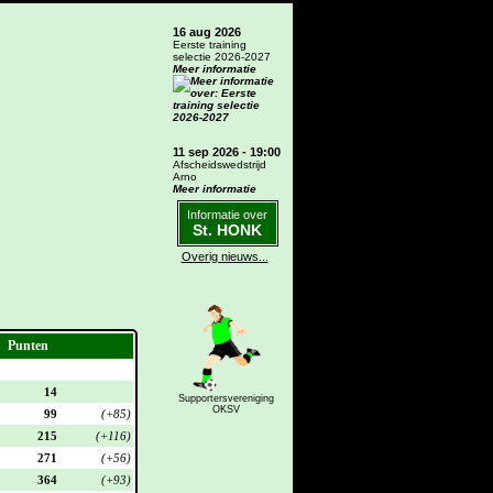
16 aug 2026
Eerste training
selectie 2026-2027
Meer informatie
11 sep 2026 - 19:00
Afscheidswedstrijd
Arno
Meer informatie
Informatie over
St. HONK
Overig nieuws...
Punten
14
Supportersvereniging
OKSV
99
(+85)
215
(+116)
271
(+56)
364
(+93)