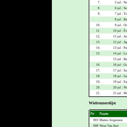
7.
5 jul :
Nu
8.
6 jul :
Se
9.
7 jul :
Tr
8 jul :
Ru
10.
9 jul :
Or
11.
10 jul :
Év
12.
11 jul :
Au
13.
12 jul :
Ag
14.
13 jul :
Pa
15.
14 jul :
Lo
15 jul :
Ru
16.
16 jul :
Gr
17.
17 jul :
Sa
18.
18 jul :
Ga
19.
19 jul :
Em
20.
20 jul :
Ni
21.
21 jul :
Mo
Wielrennerslijst
Nr
Naam
003
Matteo Jorgenson
008
Wout Van Aert