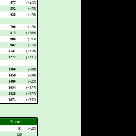
477
(+113)
552
(+75)
628
(+76)
706
(+78)
815
(+109)
908
(+93)
982
(+74)
1141
(+159)
1272
(+131)
1360
(+88)
1458
(+98)
1480
(+22)
1654
(+174)
1828
(+174)
1971
(+143)
Punten
91
(+22)
126