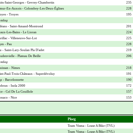
its-Saint-Georges - Gevrey-Chambertin
235
mur-En-Auxois - Colombey-Les-Deux-Églises
228
oyes - Troyes
195
stdag
léans - Saint-Amand-Montrond
201
aux-Les-Bains - Le Lioran
224
rillac - Villeneuve-Sur-Lot
225
en - Pau
228
u - Saint-Lary-Soulan Pla D'adet
219
udenvielle - Plateau De Beille
206
stdag
uissan - Nimes
218
int-Paul-Trois-Châteaux - Superdévoluy
191
p - Barcelonnette
190
brun - Isola 2000
172
ce - Col De La Couillole
157
naco - Nice
153
Ploeg
Team Visma - Lease A Bike (
TVL
)
Team Visma - Lease A Bike (
TVL
)