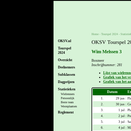
Home
-
Tourspel 2024
- Statistie
OKSV.nl
OKSV Tourspel 202
Tourspel
Wim Melssen 3
2024
Overzicht
Boxmeer
Inschrijfnummer: 281
Deelnemers
Lijst van wielrenn
Subklassen
Grafiek van het ver
Grafiek van het aa
Dagprijzen
Statistieken
Datum
Et
Wielrenners
1.
29 jun :
Fl
Persoonlijk
Beste team
2.
30 jun :
Ce
Woonplaatsen
3.
1 jul :
Pl
Reglement
4.
2 jul :
Pi
5.
3 jul :
Sa
6.
4 jul :
Mâ