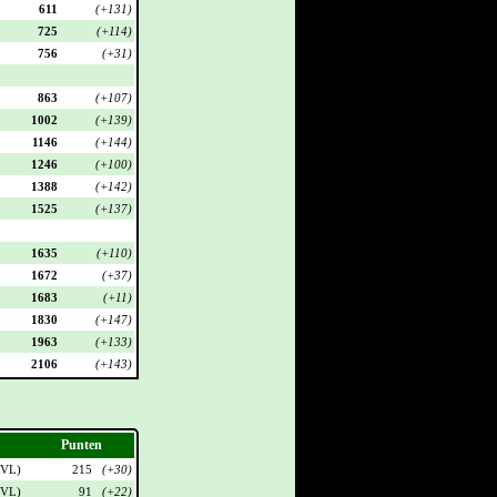
611
(+131)
725
(+114)
756
(+31)
863
(+107)
1002
(+139)
1146
(+144)
1246
(+100)
1388
(+142)
1525
(+137)
1635
(+110)
1672
(+37)
1683
(+11)
1830
(+147)
1963
(+133)
2106
(+143)
Punten
VL
)
215
(+30)
VL
)
91
(+22)