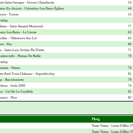
its-Saint-Georges - Gevrey-Chambertin
53
mur-En-Auxois - Colombey-Les-Deux-Églises
44
oyes - Troyes
53
stdag
léans - Saint-Amand-Montrond
77
aux-Les-Bains - Le Lioran
65
rillac - Villeneuve-Sur-Lot
63
en - Pau
66
u - Saint-Lary-Soulan Pla D'adet
71
udenvielle - Plateau De Beille
70
stdag
uissan - Nimes
74
int-Paul-Trois-Châteaux - Superdévoluy
81
p - Barcelonnette
79
brun - Isola 2000
74
ce - Col De La Couillole
81
naco - Nice
83
Ploeg
Team Visma - Lease A Bike (
T
Team Visma - Lease A Bike (
T