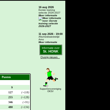
16 aug 2026
Eerste training
selectie 2026-2027
Meer informatie
11 sep 2026 - 19:00
Afscheidswedstrijd
Arno
Meer informatie
Informatie over
St. HONK
Overig nieuws...
Punten
9
Supportersvereniging
OKSV
127
(+118)
255
(+128)
346
(+91)
480
(+134)