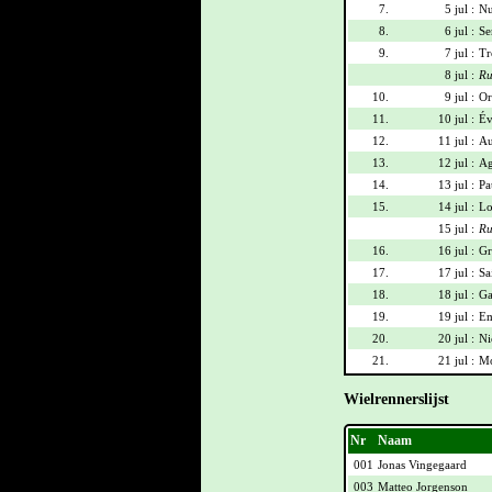
7.
5 jul :
Nu
8.
6 jul :
Se
9.
7 jul :
Tr
8 jul :
Ru
10.
9 jul :
Or
11.
10 jul :
Év
12.
11 jul :
Au
13.
12 jul :
Ag
14.
13 jul :
Pa
15.
14 jul :
Lo
15 jul :
Ru
16.
16 jul :
Gr
17.
17 jul :
Sa
18.
18 jul :
Ga
19.
19 jul :
Em
20.
20 jul :
Ni
21.
21 jul :
Mo
Wielrennerslijst
Nr
Naam
001
Jonas Vingegaard
003
Matteo Jorgenson