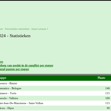
ken -
Persoonlijke statistieken
-
Arjan Luisman 2
4 - Statistieken
ers
loop van positie in de ranglijst per etappe
ntal punten per etappe
appe
Plaats
orence - Rimini
senatico - Bologne
146
aisance - Turin
115
nerolo - Valloire
100
int-Jean-De-Maurienne - Saint-Vulbas
115
con - Dijon
90