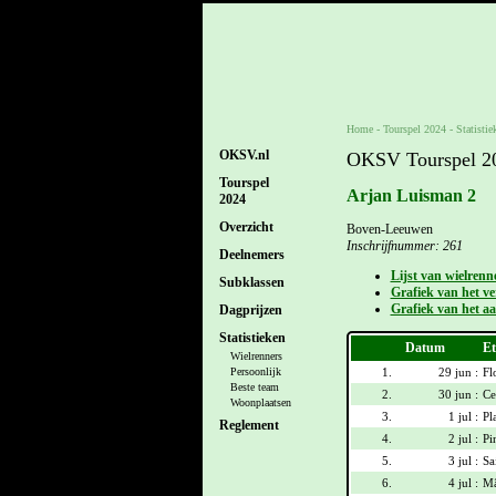
Home
-
Tourspel 2024
- Statistie
OKSV.nl
OKSV Tourspel 202
Tourspel
Arjan Luisman 2
2024
Overzicht
Boven-Leeuwen
Inschrijfnummer: 261
Deelnemers
Lijst van wielrenn
Subklassen
Grafiek van het ver
Grafiek van het aa
Dagprijzen
Statistieken
Datum
Et
Wielrenners
1.
29 jun :
Fl
Persoonlijk
Beste team
2.
30 jun :
Ce
Woonplaatsen
3.
1 jul :
Pl
Reglement
4.
2 jul :
Pi
5.
3 jul :
Sa
6.
4 jul :
Mâ