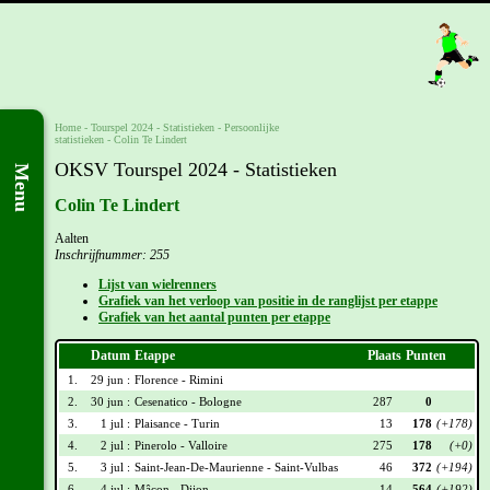
Home
-
Tourspel 2024
- Statistieken -
Persoonlijke
statistieken
-
Colin Te Lindert
OKSV Tourspel 2024 - Statistieken
Menu
Colin Te Lindert
Aalten
Inschrijfnummer: 255
Lijst van wielrenners
Grafiek van het verloop van positie in de ranglijst per etappe
Grafiek van het aantal punten per etappe
Datum
Etappe
Plaats
Punten
1.
29 jun :
Florence - Rimini
2.
30 jun :
Cesenatico - Bologne
287
0
3.
1 jul :
Plaisance - Turin
13
178
(+178)
4.
2 jul :
Pinerolo - Valloire
275
178
(+0)
5.
3 jul :
Saint-Jean-De-Maurienne - Saint-Vulbas
46
372
(+194)
6.
4 jul :
Mâcon - Dijon
14
564
(+192)