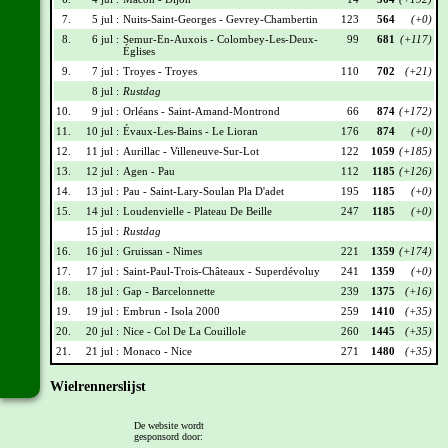
7.
5 jul :
Nuits-Saint-Georges - Gevrey-Chambertin
123
564
(+0)
8.
6 jul :
Semur-En-Auxois - Colombey-Les-Deux-
99
681
(+117)
Églises
9.
7 jul :
Troyes - Troyes
110
702
(+21)
8 jul :
Rustdag
10.
9 jul :
Orléans - Saint-Amand-Montrond
66
874
(+172)
11.
10 jul :
Évaux-Les-Bains - Le Lioran
176
874
(+0)
12.
11 jul :
Aurillac - Villeneuve-Sur-Lot
122
1059
(+185)
13.
12 jul :
Agen - Pau
112
1185
(+126)
14.
13 jul :
Pau - Saint-Lary-Soulan Pla D'adet
195
1185
(+0)
15.
14 jul :
Loudenvielle - Plateau De Beille
247
1185
(+0)
15 jul :
Rustdag
16.
16 jul :
Gruissan - Nimes
221
1359
(+174)
17.
17 jul :
Saint-Paul-Trois-Châteaux - Superdévoluy
241
1359
(+0)
18.
18 jul :
Gap - Barcelonnette
239
1375
(+16)
19.
19 jul :
Embrun - Isola 2000
259
1410
(+35)
20.
20 jul :
Nice - Col De La Couillole
260
1445
(+35)
21.
21 jul :
Monaco - Nice
271
1480
(+35)
Wielrennerslijst
Nr
Naam
Ploeg
Punten
De website wordt
gesponsord door:
008
Wout Van Aert
TVL
126