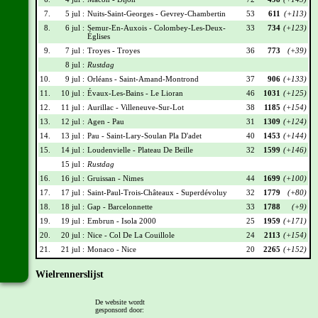
7.
5 jul :
Nuits-Saint-Georges - Gevrey-Chambertin
53
611
(+113)
8.
6 jul :
Semur-En-Auxois - Colombey-Les-Deux-
33
734
(+123)
Églises
9.
7 jul :
Troyes - Troyes
36
773
(+39)
8 jul :
Rustdag
10.
9 jul :
Orléans - Saint-Amand-Montrond
37
906
(+133)
11.
10 jul :
Évaux-Les-Bains - Le Lioran
46
1031
(+125)
12.
11 jul :
Aurillac - Villeneuve-Sur-Lot
38
1185
(+154)
13.
12 jul :
Agen - Pau
31
1309
(+124)
14.
13 jul :
Pau - Saint-Lary-Soulan Pla D'adet
40
1453
(+144)
15.
14 jul :
Loudenvielle - Plateau De Beille
32
1599
(+146)
15 jul :
Rustdag
16.
16 jul :
Gruissan - Nimes
44
1699
(+100)
17.
17 jul :
Saint-Paul-Trois-Châteaux - Superdévoluy
32
1779
(+80)
18.
18 jul :
Gap - Barcelonnette
33
1788
(+9)
19.
19 jul :
Embrun - Isola 2000
25
1959
(+171)
20.
20 jul :
Nice - Col De La Couillole
24
2113
(+154)
21.
21 jul :
Monaco - Nice
20
2265
(+152)
Wielrennerslijst
Nr
Naam
Ploeg
Punten
De website wordt
gesponsord door:
001
Jonas Vingegaard
TVL
215
(+30)