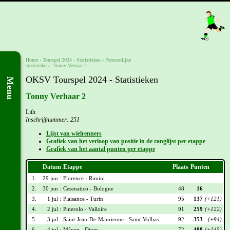
Home
-
Tourspel 2024
- Statistieken -
Persoonlijke
statistieken
-
Tonny Verhaar 2
OKSV Tourspel 2024 - Statistieken
Menu
Tonny Verhaar 2
Lith
Inschrijfnummer: 251
Lijst van wielrenners
Grafiek van het verloop van positie in de ranglijst per etappe
Grafiek van het aantal punten per etappe
Datum
Etappe
Plaats
Punten
1.
29 jun :
Florence - Rimini
2.
30 jun :
Cesenatico - Bologne
48
16
3.
1 jul :
Plaisance - Turin
95
137
(+121)
4.
2 jul :
Pinerolo - Valloire
91
259
(+122)
5.
3 jul :
Saint-Jean-De-Maurienne - Saint-Vulbas
92
353
(+94)
6.
4 jul :
Mâcon - Dijon
72
498
(+145)