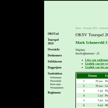
Home
-
Tourspel 2024
- Statistie
OKSV.nl
OKSV Tourspel 202
Tourspel
Mark Schoneveld 3
2024
Overzicht
Wijchen
Inschrijfnummer: 23
Deelnemers
Lijst van wielrenn
Subklassen
Grafiek van het ver
Grafiek van het aa
Dagprijzen
Statistieken
Datum
Et
Wielrenners
1.
29 jun :
Fl
Persoonlijk
Beste team
2.
30 jun :
Ce
Woonplaatsen
3.
1 jul :
Pl
Reglement
4.
2 jul :
Pi
5.
3 jul :
Sa
6.
4 jul :
Mâ