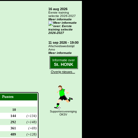
16 aug 2026
Eerste training
selectie 2026-2027
Meer informatie
11 sep 2026 - 19:00
Afscheidswedstrijd
Arno
Meer informatie
Informatie over
St. HONK
Overig nieuws...
Punten
10
Supportersvereniging
OKSV
144
(+134)
292
(+148)
361
(+69)
489
(+128)