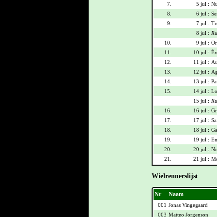
7.
5 jul :
Nu
8.
6 jul :
Se
9.
7 jul :
Tr
8 jul :
Ru
10.
9 jul :
Or
11.
10 jul :
Év
12.
11 jul :
Au
13.
12 jul :
Ag
14.
13 jul :
Pa
15.
14 jul :
Lo
15 jul :
Ru
16.
16 jul :
Gr
17.
17 jul :
Sa
18.
18 jul :
Ga
19.
19 jul :
Em
20.
20 jul :
Ni
21.
21 jul :
Mo
Wielrennerslijst
Nr
Naam
001
Jonas Vingegaard
003
Matteo Jorgenson