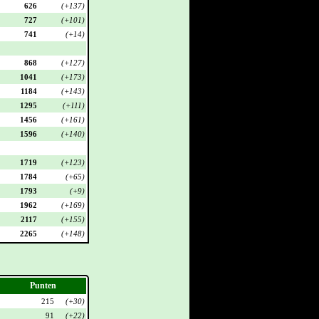
626
(+137)
727
(+101)
741
(+14)
868
(+127)
1041
(+173)
1184
(+143)
1295
(+111)
1456
(+161)
1596
(+140)
1719
(+123)
1784
(+65)
1793
(+9)
1962
(+169)
2117
(+155)
2265
(+148)
Punten
215
(+30)
91
(+22)