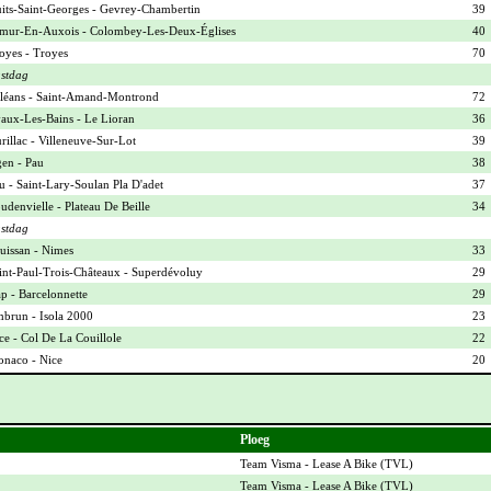
its-Saint-Georges - Gevrey-Chambertin
39
mur-En-Auxois - Colombey-Les-Deux-Églises
40
oyes - Troyes
70
stdag
léans - Saint-Amand-Montrond
72
aux-Les-Bains - Le Lioran
36
rillac - Villeneuve-Sur-Lot
39
en - Pau
38
u - Saint-Lary-Soulan Pla D'adet
37
udenvielle - Plateau De Beille
34
stdag
uissan - Nimes
33
int-Paul-Trois-Châteaux - Superdévoluy
29
p - Barcelonnette
29
brun - Isola 2000
23
ce - Col De La Couillole
22
naco - Nice
20
Ploeg
Team Visma - Lease A Bike (
TVL
)
Team Visma - Lease A Bike (
TVL
)