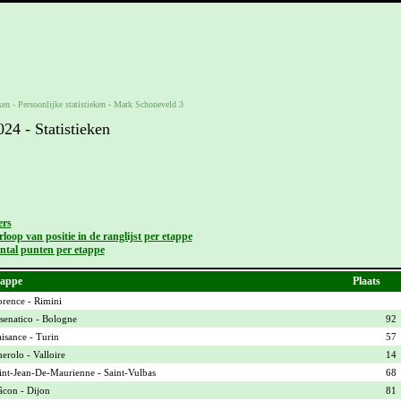
ken -
Persoonlijke statistieken
-
Mark Schoneveld 3
4 - Statistieken
ers
loop van positie in de ranglijst per etappe
ntal punten per etappe
appe
Plaats
orence - Rimini
senatico - Bologne
92
aisance - Turin
57
nerolo - Valloire
14
int-Jean-De-Maurienne - Saint-Vulbas
68
con - Dijon
81