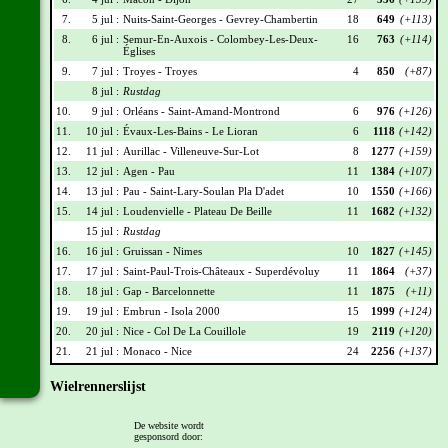
7.
5 jul :
Nuits-Saint-Georges - Gevrey-Chambertin
18
649
(+113)
8.
6 jul :
Semur-En-Auxois - Colombey-Les-Deux-
16
763
(+114)
Églises
9.
7 jul :
Troyes - Troyes
4
850
(+87)
8 jul :
Rustdag
10.
9 jul :
Orléans - Saint-Amand-Montrond
6
976
(+126)
11.
10 jul :
Évaux-Les-Bains - Le Lioran
6
1118
(+142)
12.
11 jul :
Aurillac - Villeneuve-Sur-Lot
8
1277
(+159)
13.
12 jul :
Agen - Pau
11
1384
(+107)
14.
13 jul :
Pau - Saint-Lary-Soulan Pla D'adet
10
1550
(+166)
15.
14 jul :
Loudenvielle - Plateau De Beille
11
1682
(+132)
15 jul :
Rustdag
16.
16 jul :
Gruissan - Nimes
10
1827
(+145)
17.
17 jul :
Saint-Paul-Trois-Châteaux - Superdévoluy
11
1864
(+37)
18.
18 jul :
Gap - Barcelonnette
11
1875
(+11)
19.
19 jul :
Embrun - Isola 2000
15
1999
(+124)
20.
20 jul :
Nice - Col De La Couillole
19
2119
(+120)
21.
21 jul :
Monaco - Nice
24
2256
(+137)
Wielrennerslijst
Nr
Naam
Ploeg
Punten
De website wordt
gesponsord door:
001
Jonas Vingegaard
TVL
215
(+30)