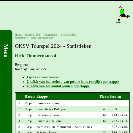
Home
-
Tourspel 2024
- Statistieken -
Persoonlijke
statistieken
-
Rick Timmermans 4
OKSV Tourspel 2024 - Statistieken
Menu
Rick Timmermans 4
Berghem
Inschrijfnummer: 229
Lijst van wielrenners
Grafiek van het verloop van positie in de ranglijst per etappe
Grafiek van het aantal punten per etappe
Datum
Etappe
Plaats
Punten
1.
29 jun :
Florence - Rimini
2.
30 jun :
Cesenatico - Bologne
146
9
3.
1 jul :
Plaisance - Turin
64
143
(+134)
4.
2 jul :
Pinerolo - Valloire
64
267
(+124)
5.
3 jul :
Saint-Jean-De-Maurienne - Saint-Vulbas
12
397
(+130)
6.
4 jul :
Mâcon - Dijon
27
536
(+139)