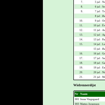
7.
5 jul :
Nu
8.
6 jul :
Se
9.
7 jul :
Tr
8 jul :
Ru
10.
9 jul :
Or
11.
10 jul :
Év
12.
11 jul :
Au
13.
12 jul :
Ag
14.
13 jul :
Pa
15.
14 jul :
Lo
15 jul :
Ru
16.
16 jul :
Gr
17.
17 jul :
Sa
18.
18 jul :
Ga
19.
19 jul :
Em
20.
20 jul :
Ni
21.
21 jul :
Mo
Wielrennerslijst
Nr
Naam
001
Jonas Vingegaard
003
Matteo Jorgenson