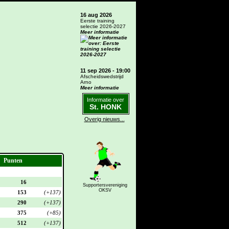
16 aug 2026
Eerste training
selectie 2026-2027
Meer informatie
11 sep 2026 - 19:00
Afscheidswedstrijd
Arno
Meer informatie
Informatie over
St. HONK
Overig nieuws...
Punten
16
Supportersvereniging
OKSV
153
(+137)
290
(+137)
375
(+85)
512
(+137)