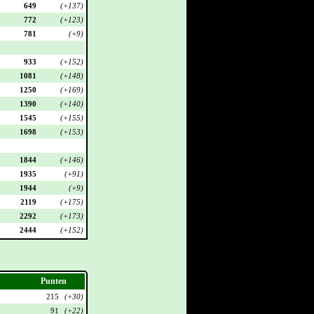
649
(+137)
772
(+123)
781
(+9)
933
(+152)
1081
(+148)
1250
(+169)
1390
(+140)
1545
(+155)
1698
(+153)
1844
(+146)
1935
(+91)
1944
(+9)
2119
(+175)
2292
(+173)
2444
(+152)
Punten
215
(+30)
91
(+22)