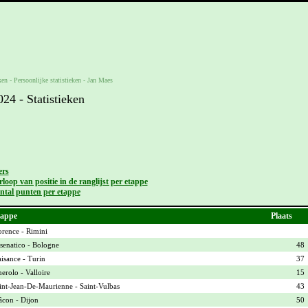
ken -
Persoonlijke statistieken
-
Jan Maes
4 - Statistieken
ers
loop van positie in de ranglijst per etappe
ntal punten per etappe
appe
Plaats
orence - Rimini
senatico - Bologne
48
aisance - Turin
37
nerolo - Valloire
15
int-Jean-De-Maurienne - Saint-Vulbas
43
con - Dijon
50