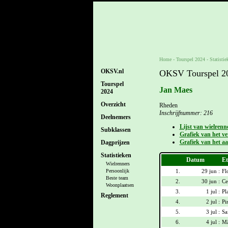
Home
-
Tourspel 2024
- Statistie
OKSV.nl
OKSV Tourspel 202
Tourspel
Jan Maes
2024
Overzicht
Rheden
Inschrijfnummer: 216
Deelnemers
Lijst van wielrenn
Subklassen
Grafiek van het ver
Grafiek van het aa
Dagprijzen
Statistieken
Datum
Et
Wielrenners
1.
29 jun :
Fl
Persoonlijk
Beste team
2.
30 jun :
Ce
Woonplaatsen
3.
1 jul :
Pl
Reglement
4.
2 jul :
Pi
5.
3 jul :
Sa
6.
4 jul :
Mâ