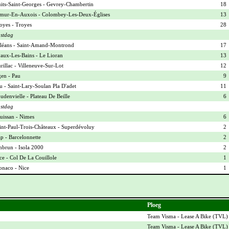
its-Saint-Georges - Gevrey-Chambertin
18
mur-En-Auxois - Colombey-Les-Deux-Églises
13
oyes - Troyes
28
stdag
léans - Saint-Amand-Montrond
17
aux-Les-Bains - Le Lioran
13
rillac - Villeneuve-Sur-Lot
12
en - Pau
9
u - Saint-Lary-Soulan Pla D'adet
11
udenvielle - Plateau De Beille
6
stdag
uissan - Nimes
6
int-Paul-Trois-Châteaux - Superdévoluy
2
p - Barcelonnette
2
brun - Isola 2000
2
ce - Col De La Couillole
1
naco - Nice
1
Ploeg
Team Visma - Lease A Bike (
TVL
)
Team Visma - Lease A Bike (
TVL
)