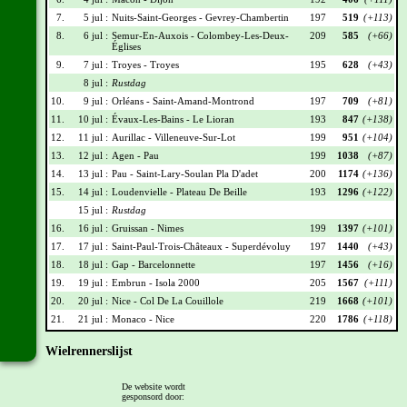
7.
5 jul :
Nuits-Saint-Georges - Gevrey-Chambertin
197
519
(+113)
8.
6 jul :
Semur-En-Auxois - Colombey-Les-Deux-
209
585
(+66)
Églises
9.
7 jul :
Troyes - Troyes
195
628
(+43)
8 jul :
Rustdag
10.
9 jul :
Orléans - Saint-Amand-Montrond
197
709
(+81)
11.
10 jul :
Évaux-Les-Bains - Le Lioran
193
847
(+138)
12.
11 jul :
Aurillac - Villeneuve-Sur-Lot
199
951
(+104)
13.
12 jul :
Agen - Pau
199
1038
(+87)
14.
13 jul :
Pau - Saint-Lary-Soulan Pla D'adet
200
1174
(+136)
15.
14 jul :
Loudenvielle - Plateau De Beille
193
1296
(+122)
15 jul :
Rustdag
16.
16 jul :
Gruissan - Nimes
199
1397
(+101)
17.
17 jul :
Saint-Paul-Trois-Châteaux - Superdévoluy
197
1440
(+43)
18.
18 jul :
Gap - Barcelonnette
197
1456
(+16)
19.
19 jul :
Embrun - Isola 2000
205
1567
(+111)
20.
20 jul :
Nice - Col De La Couillole
219
1668
(+101)
21.
21 jul :
Monaco - Nice
220
1786
(+118)
Wielrennerslijst
Nr
Naam
Ploeg
Punten
De website wordt
gesponsord door:
001
Jonas Vingegaard
TVL
215
(+30)