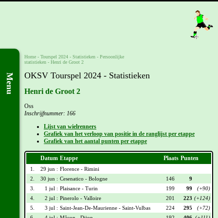
Home
-
Tourspel 2024
- Statistieken -
Persoonlijke
statistieken
-
Henri de Groot 2
OKSV Tourspel 2024 - Statistieken
Menu
Henri de Groot 2
Oss
Inschrijfnummer: 166
Lijst van wielrenners
Grafiek van het verloop van positie in de ranglijst per etappe
Grafiek van het aantal punten per etappe
Datum
Etappe
Plaats
Punten
1.
29 jun :
Florence - Rimini
2.
30 jun :
Cesenatico - Bologne
146
9
3.
1 jul :
Plaisance - Turin
199
99
(+90)
4.
2 jul :
Pinerolo - Valloire
201
223
(+124)
5.
3 jul :
Saint-Jean-De-Maurienne - Saint-Vulbas
224
295
(+72)
6.
4 jul :
Mâcon - Dijon
192
406
(+111)