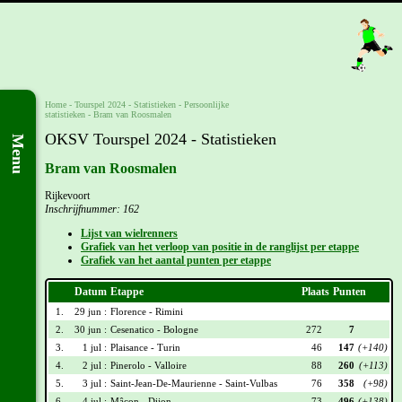
Home
-
Tourspel 2024
- Statistieken -
Persoonlijke
statistieken
-
Bram van Roosmalen
OKSV Tourspel 2024 - Statistieken
Menu
Bram van Roosmalen
Rijkevoort
Inschrijfnummer: 162
Lijst van wielrenners
Grafiek van het verloop van positie in de ranglijst per etappe
Grafiek van het aantal punten per etappe
Datum
Etappe
Plaats
Punten
1.
29 jun :
Florence - Rimini
2.
30 jun :
Cesenatico - Bologne
272
7
3.
1 jul :
Plaisance - Turin
46
147
(+140)
4.
2 jul :
Pinerolo - Valloire
88
260
(+113)
5.
3 jul :
Saint-Jean-De-Maurienne - Saint-Vulbas
76
358
(+98)
6.
4 jul :
Mâcon - Dijon
73
496
(+138)