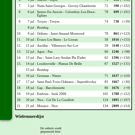
7.
5 jul :
Nuits-Saint-Georges - Gevrey-Chambertin
72
598
(+102)
8.
6 jul :
Semur-En-Auxois - Colombey-Les-Deux-
78
699
(+101)
Églises
9.
7 jul :
Troyes - Troyes
74
738
(+39)
8 jul :
Rustdag
10.
9 jul :
Orléans - Saint-Amand-Montrond
78
861
(+123)
11.
10 jul :
Évaux-Les-Bains - Le Lioran
58
1016
(+155)
12.
11 jul :
Aurillac - Villeneuve-Sur-Lot
59
1148
(+132)
13.
12 jul :
Agen - Pau
66
1246
(+98)
14.
13 jul :
Pau - Saint-Lary-Soulan Pla D'adet
62
1396
(+150)
15.
14 jul :
Loudenvielle - Plateau De Beille
67
1527
(+131)
15 jul :
Rustdag
16.
16 jul :
Gruissan - Nimes
71
1637
(+110)
17.
17 jul :
Saint-Paul-Trois-Châteaux - Superdévoluy
85
1667
(+30)
18.
18 jul :
Gap - Barcelonnette
86
1676
(+9)
19.
19 jul :
Embrun - Isola 2000
105
1788
(+112)
20.
20 jul :
Nice - Col De La Couillole
124
1895
(+107)
21.
21 jul :
Monaco - Nice
134
2009
(+114)
Wielrennerslijst
Nr
Naam
Ploeg
Punten
De website wordt
gesponsord door:
008
Wout Van Aert
TVL
126