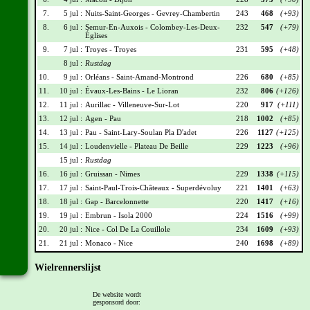
7.
5 jul :
Nuits-Saint-Georges - Gevrey-Chambertin
243
468
(+93)
8.
6 jul :
Semur-En-Auxois - Colombey-Les-Deux-
232
547
(+79)
Églises
9.
7 jul :
Troyes - Troyes
231
595
(+48)
8 jul :
Rustdag
10.
9 jul :
Orléans - Saint-Amand-Montrond
226
680
(+85)
11.
10 jul :
Évaux-Les-Bains - Le Lioran
232
806
(+126)
12.
11 jul :
Aurillac - Villeneuve-Sur-Lot
220
917
(+111)
13.
12 jul :
Agen - Pau
218
1002
(+85)
14.
13 jul :
Pau - Saint-Lary-Soulan Pla D'adet
226
1127
(+125)
15.
14 jul :
Loudenvielle - Plateau De Beille
229
1223
(+96)
15 jul :
Rustdag
16.
16 jul :
Gruissan - Nimes
229
1338
(+115)
17.
17 jul :
Saint-Paul-Trois-Châteaux - Superdévoluy
221
1401
(+63)
18.
18 jul :
Gap - Barcelonnette
220
1417
(+16)
19.
19 jul :
Embrun - Isola 2000
224
1516
(+99)
20.
20 jul :
Nice - Col De La Couillole
234
1609
(+93)
21.
21 jul :
Monaco - Nice
240
1698
(+89)
Wielrennerslijst
Nr
Naam
Ploeg
Punten
De website wordt
gesponsord door:
008
Wout Van Aert
TVL
126