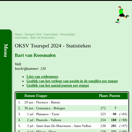
Home
-
Tourspel 2024
- Statistieken -
Persoonlijke
statistieken
-
Bart van Roosmalen
OKSV Tourspel 2024 - Statistieken
Menu
Bart van Roosmalen
Well
Inschrijfnummer: 134
Lijst van wielrenners
Grafiek van het verloop van positie in de ranglijst per etappe
Grafiek van het aantal punten per etappe
Datum
Etappe
Plaats
Punten
1.
29 jun :
Florence - Rimini
2.
30 jun :
Cesenatico - Bologne
272
7
3.
1 jul :
Plaisance - Turin
223
90
(+83)
4.
2 jul :
Pinerolo - Valloire
254
188
(+98)
5.
3 jul :
Saint-Jean-De-Maurienne - Saint-Vulbas
238
285
(+97)
6.
4 jul :
Mâcon - Dijon
228
375
(+90)