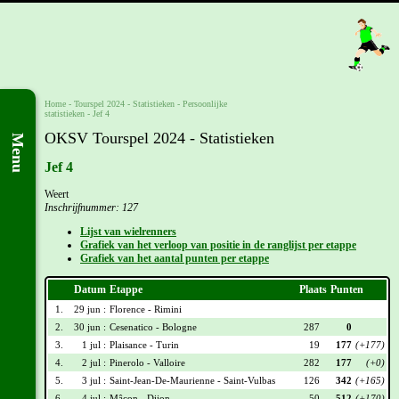
Home
-
Tourspel 2024
- Statistieken -
Persoonlijke
statistieken
-
Jef 4
OKSV Tourspel 2024 - Statistieken
Menu
Jef 4
Weert
Inschrijfnummer: 127
Lijst van wielrenners
Grafiek van het verloop van positie in de ranglijst per etappe
Grafiek van het aantal punten per etappe
Datum
Etappe
Plaats
Punten
1.
29 jun :
Florence - Rimini
2.
30 jun :
Cesenatico - Bologne
287
0
3.
1 jul :
Plaisance - Turin
19
177
(+177)
4.
2 jul :
Pinerolo - Valloire
282
177
(+0)
5.
3 jul :
Saint-Jean-De-Maurienne - Saint-Vulbas
126
342
(+165)
6.
4 jul :
Mâcon - Dijon
50
512
(+170)