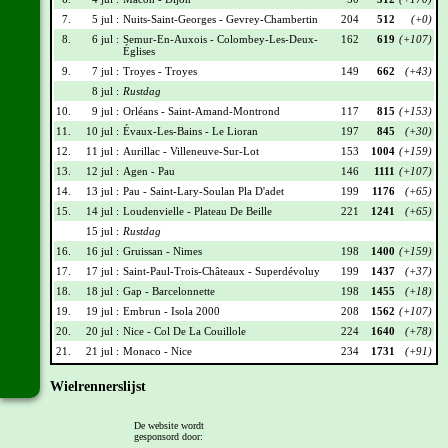
7.
5 jul :
Nuits-Saint-Georges - Gevrey-Chambertin
204
512
(+0)
8.
6 jul :
Semur-En-Auxois - Colombey-Les-Deux-
162
619
(+107)
Églises
9.
7 jul :
Troyes - Troyes
149
662
(+43)
8 jul :
Rustdag
10.
9 jul :
Orléans - Saint-Amand-Montrond
117
815
(+153)
11.
10 jul :
Évaux-Les-Bains - Le Lioran
197
845
(+30)
12.
11 jul :
Aurillac - Villeneuve-Sur-Lot
153
1004
(+159)
13.
12 jul :
Agen - Pau
146
1111
(+107)
14.
13 jul :
Pau - Saint-Lary-Soulan Pla D'adet
199
1176
(+65)
15.
14 jul :
Loudenvielle - Plateau De Beille
221
1241
(+65)
15 jul :
Rustdag
16.
16 jul :
Gruissan - Nimes
198
1400
(+159)
17.
17 jul :
Saint-Paul-Trois-Châteaux - Superdévoluy
199
1437
(+37)
18.
18 jul :
Gap - Barcelonnette
198
1455
(+18)
19.
19 jul :
Embrun - Isola 2000
208
1562
(+107)
20.
20 jul :
Nice - Col De La Couillole
224
1640
(+78)
21.
21 jul :
Monaco - Nice
234
1731
(+91)
Wielrennerslijst
Nr
Naam
Ploeg
Punten
De website wordt
gesponsord door:
008
Wout Van Aert
TVL
126