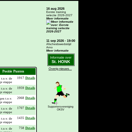
16 aug 2026
Eerste training
selectie 2026-2027
Meer informatie
11 sep 2026 - 19:00
Afscheidswedstrijd
Arno
Meer informatie
Informatie over
St. HONK
Overig nieuws...
Positie
Punten
1917
Details
1959
Details
2068
Details
Supportersvereniging
1707
Details
OKSV
1435
Details
758
Details