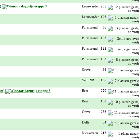
)
Leeuwarden
285
Leeuwarden
126
Purmerend
56
Purmerend
108
Purmerend
122
Purmerend
198
Grave
86
Velp NB
136
nt)
Best
270
Best
180
Grave
266
Delft
84
Nieuwveen
218