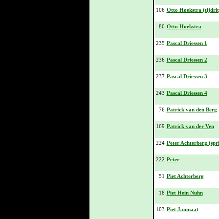
106
Otto Hoekstra (tijdrit
80
Otto Hoekstra
235
Pascal Driessen 1
236
Pascal Driessen 2
237
Pascal Driessen 3
243
Pascal Driessen 4
76
Patrick van den Berg
169
Patrick van der Ven
224
Peter Achterberg (spri
222
Peter
51
Piet Achterberg
18
Piet Hein Nuhn
103
Piet Janmaat