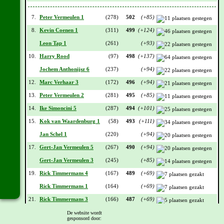
7.
Peter Vermeulen 1
(278)
502
(+85)
8.
Kevin Coenen 1
(311)
499
(+124)
Leon Tap 1
(261)
(+93)
10.
Harry Rood
(97)
498
(+137)
Jochem Anthonijsz 6
(237)
(+94)
12.
Marc Verhaar 3
(172)
496
(+94)
13.
Peter Vermeulen 2
(281)
495
(+85)
14.
Ike Simoncini 5
(287)
494
(+101)
15.
Kok van Waardenburg 1
(58)
493
(+111)
Jan Schel 1
(220)
(+94)
17.
Gert-Jan Vermeulen 5
(267)
490
(+94)
Gert-Jan Vermeulen 3
(245)
(+85)
19.
Rick Timmermans 4
(167)
489
(+69)
Rick Timmermans 1
(164)
(+69)
21.
Rick Timmermans 3
(166)
487
(+69)
22.
Sjaak Verhaar 2
(129)
486
(+84)
De website wordt
gesponsord door: