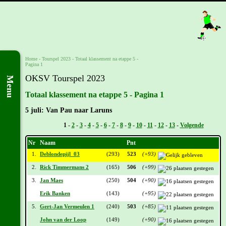
Home
-
Tourspel 2023
-
Totaal klassement na etappe 5 -
Pagina 1
OKSV Tourspel 2023
Menu
Totaal klassement na etappe 5 - Pagina 1
5 juli: Van Pau naar Laruns
Vorige -
1
-
2
-
3
-
4
-
5
-
6
-
7
-
8
-
9
-
10
-
11
-
12
-
13
-
Volgende
Nr
Naam
Pnt
1.
Deblondepijl_03
(293)
523
(+93)
2.
Rick Timmermans 2
(165)
506
(+99)
3.
Jan Maes
(250)
504
(+90)
Erik Banken
(143)
(+95)
5.
Gert-Jan Vermeulen 1
(240)
503
(+85)
John van der Loop
(149)
(+90)