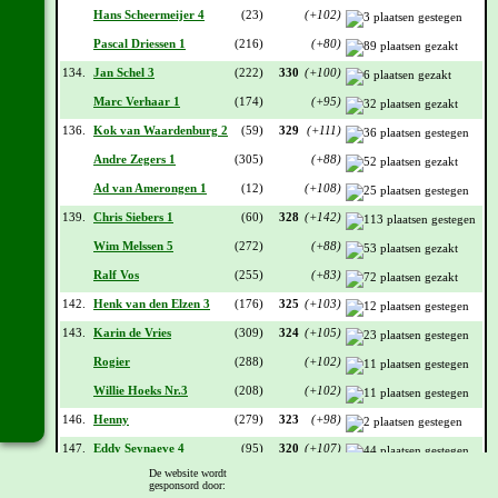
Hans Scheermeijer 4
(23)
(+102)
Pascal Driessen 1
(216)
(+80)
134.
Jan Schel 3
(222)
330
(+100)
Marc Verhaar 1
(174)
(+95)
136.
Kok van Waardenburg 2
(59)
329
(+111)
Andre Zegers 1
(305)
(+88)
Ad van Amerongen 1
(12)
(+108)
139.
Chris Siebers 1
(60)
328
(+142)
Wim Melssen 5
(272)
(+88)
Ralf Vos
(255)
(+83)
142.
Henk van den Elzen 3
(176)
325
(+103)
143.
Karin de Vries
(309)
324
(+105)
Rogier
(288)
(+102)
Willie Hoeks Nr.3
(208)
(+102)
146.
Henny
(279)
323
(+98)
147.
Eddy Seynaeve 4
(95)
320
(+107)
De website wordt
Thita 2
(125)
(+83)
gesponsord door: