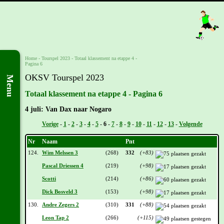
Home
-
Tourspel 2023
-
Totaal klassement na etappe 4 -
Pagina 6
OKSV Tourspel 2023
Menu
Totaal klassement na etappe 4 - Pagina 6
4 juli: Van Dax naar Nogaro
Vorige
-
1
-
2
-
3
-
4
-
5
-
6
-
7
-
8
-
9
-
10
-
11
-
12
-
13
-
Volgende
Nr
Naam
Pnt
124.
Wim Melssen 3
(268)
332
(+83)
Pascal Driessen 4
(219)
(+98)
Scotti
(214)
(+86)
Dick Bosveld 3
(153)
(+98)
130.
Andre Zegers 2
(310)
331
(+88)
Leon Tap 2
(266)
(+115)