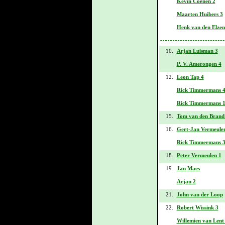
Kevin Coenen 2
Maarten Huibers 3
Henk van den Elzen
10.
Arjan Luisman 3
P. V. Amerongen 4
12.
Leon Tap 4
Rick Timmermans 
Rick Timmermans 
15.
Tom van den Brand 
16.
Gert-Jan Vermeule
Rick Timmermans 
18.
Peter Vermeulen 1
19.
Jan Maes
Arjan 2
21.
John van der Loop
22.
Robert Wissink 3
Willemien van Lent