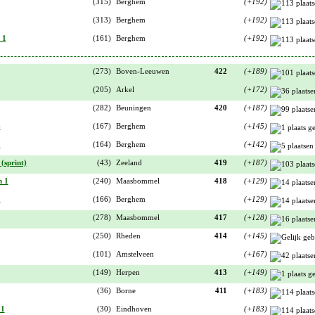
(315)
Berghem
(+192)
(313)
Berghem
(+192)
 1
(161)
Berghem
(+192)
(273)
Boven-Leeuwen
422
(+189)
(205)
Arkel
(+172)
(282)
Beuningen
420
(+187)
4
(167)
Berghem
(+145)
1
(164)
Berghem
(+142)
(sprint)
(43)
Zeeland
419
(+187)
n 1
(240)
Maasbommel
418
(+129)
3
(166)
Berghem
(+129)
(278)
Maasbommel
417
(+128)
(250)
Rheden
414
(+145)
(101)
Amstelveen
(+167)
(149)
Herpen
413
(+149)
(36)
Borne
411
(+183)
 1
(30)
Eindhoven
(+183)