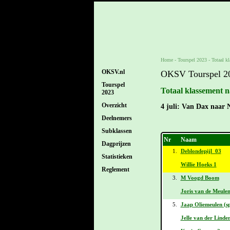
Home
-
Tourspel 2023
-
Totaal k
OKSV.nl
OKSV Tourspel 2
Tourspel
Totaal klassement n
2023
Overzicht
4 juli: Van Dax naar 
Deelnemers
Subklassen
Nr
Naam
Dagprijzen
1.
Deblondepijl_03
Statistieken
Willie Hoeks 1
Reglement
3.
M Voogd Boom
Joris van de Meule
5.
Jaap Oliemeulen (sp
Jelle van der Linde