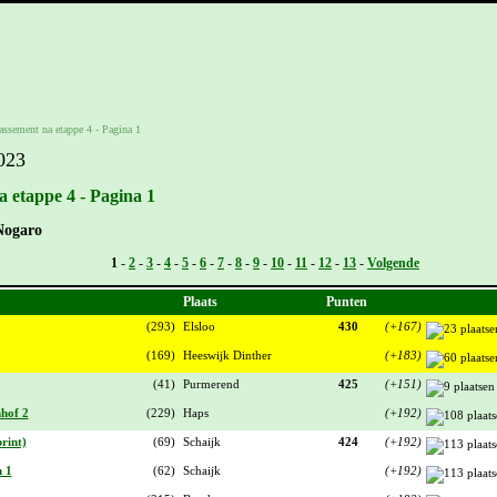
lassement na etappe 4 - Pagina 1
023
a etappe 4 - Pagina 1
Nogaro
Vorige -
1
-
2
-
3
-
4
-
5
-
6
-
7
-
8
-
9
-
10
-
11
-
12
-
13
-
Volgende
Plaats
Punten
(293)
Elsloo
430
(+167)
(169)
Heeswijk Dinther
(+183)
(41)
Purmerend
425
(+151)
nhof 2
(229)
Haps
(+192)
rint)
(69)
Schaijk
424
(+192)
n 1
(62)
Schaijk
(+192)