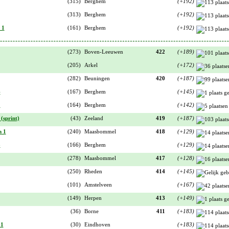
(315)
Berghem
(+192)
(313)
Berghem
(+192)
 1
(161)
Berghem
(+192)
(273)
Boven-Leeuwen
422
(+189)
(205)
Arkel
(+172)
(282)
Beuningen
420
(+187)
4
(167)
Berghem
(+145)
1
(164)
Berghem
(+142)
(sprint)
(43)
Zeeland
419
(+187)
n 1
(240)
Maasbommel
418
(+129)
3
(166)
Berghem
(+129)
(278)
Maasbommel
417
(+128)
(250)
Rheden
414
(+145)
(101)
Amstelveen
(+167)
(149)
Herpen
413
(+149)
(36)
Borne
411
(+183)
 1
(30)
Eindhoven
(+183)