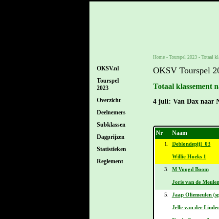
Home
-
Tourspel 2023
-
Totaal k
OKSV.nl
OKSV Tourspel 2
Tourspel
Totaal klassement n
2023
Overzicht
4 juli: Van Dax naar 
Deelnemers
Subklassen
Nr
Naam
Dagprijzen
1.
Deblondepijl_03
Statistieken
Willie Hoeks 1
Reglement
3.
M Voogd Boom
Joris van de Meule
5.
Jaap Oliemeulen (sp
Jelle van der Linde