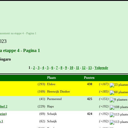
lassement na etappe 4 - Pagina 1
023
a etappe 4 - Pagina 1
Nogaro
Vorige -
1
-
2
-
3
-
4
-
5
-
6
-
7
-
8
-
9
-
10
-
11
-
12
-
13
-
Volgende
Plaats
Punten
(293)
Elsloo
430
(+167)
(169)
Heeswijk Dinther
(+183)
(41)
Purmerend
425
(+151)
nhof 2
(229)
Haps
(+192)
rint)
(69)
Schaijk
424
(+192)
n 1
(62)
Schaijk
(+192)