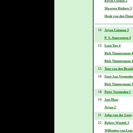
Kevin Coenen 2
Maarten Huibers 3
Henk van den Elzen
10.
Arjan Luisman 3
P. V. Amerongen 4
12.
Leon Tap 4
Rick Timmermans 
Rick Timmermans 
15.
Tom van den Brand 
16.
Gert-Jan Vermeule
Rick Timmermans 
18.
Peter Vermeulen 1
19.
Jan Maes
Arjan 2
21.
John van der Loop
22.
Robert Wissink 3
Willemien van Lent