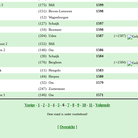
 3
(175)
Mill
1599
(151)
Boven-Leeuwen
1598
(12)
Wagenborgen
(127)
Schaijk
1597
(10)
Boxmeer
1590
(204)
Uden
1587
(+1587)
out 2
(152)
Mill
en 2
(146)
Oss
1586
(30)
Schaijk
1584
(176)
Berghem
(+1584)
k
(11)
Hengelo
1583
(44)
Herpen
1580
(32)
Oss
1579
(247)
Zoetermeer
en 1
(140)
Oss
1571
Vorige
-
1
-
2
-
3
-
4
-
5
-
6
-
7
-
8
-
9
-
10
-
11
-
Volgende
Deze stand is onder voorbehoud!
[
Overzicht
]