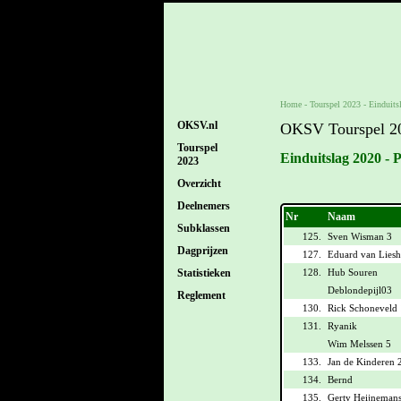
Home
-
Tourspel 2023
-
Einduits
OKSV.nl
OKSV Tourspel 2
Tourspel
Einduitslag 2020 - 
2023
Overzicht
Deelnemers
Nr
Naam
Subklassen
125.
Sven Wisman 3
Dagprijzen
127.
Eduard van Liesh
128.
Hub Souren
Statistieken
Deblondepijl03
Reglement
130.
Rick Schoneveld 
131.
Ryanik
Wim Melssen 5
133.
Jan de Kinderen 
134.
Bernd
135.
Gerty Heijnemans