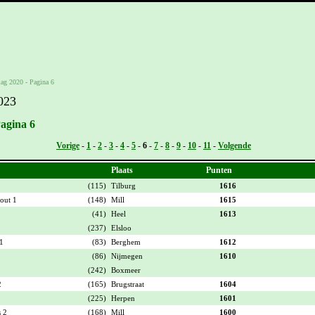
lag 2020 - Pagina 6
023
Pagina 6
Vorige
-
1
-
2
-
3
-
4
-
5
-
6
-
7
-
8
-
9
-
10
-
11
-
Volgende
Plaats
Punten
(115)
Tilburg
1616
out 1
(148)
Mill
1615
(41)
Heel
1613
(237)
Elsloo
1
(83)
Berghem
1612
(86)
Nijmegen
1610
(242)
Boxmeer
2
(165)
Brugstraat
1604
(225)
Herpen
1601
 2
(168)
Mill
1600