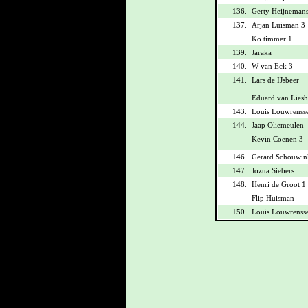
136.
Gerty Heijnemans
137.
Arjan Luisman 3
Ko.timmer 1
139.
Jaraka
140.
W van Eck 3
141.
Lars de IJsbeer
Eduard van Liesh
143.
Louis Louwrenss
144.
Jaap Oliemeulen
Kevin Coenen 3
146.
Gerard Schouwin
147.
Jozua Siebers
148.
Henri de Groot 1
Flip Huisman
150.
Louis Louwrenss