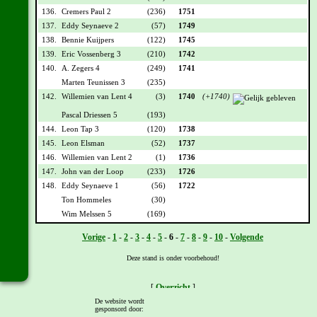
136.
Cremers Paul 2
(236)
1751
137.
Eddy Seynaeve 2
(57)
1749
138.
Bennie Kuijpers
(122)
1745
139.
Eric Vossenberg 3
(210)
1742
140.
A. Zegers 4
(249)
1741
Marten Teunissen 3
(235)
142.
Willemien van Lent 4
(3)
1740
(+1740)
Pascal Driessen 5
(193)
144.
Leon Tap 3
(120)
1738
145.
Leon Elsman
(52)
1737
146.
Willemien van Lent 2
(1)
1736
147.
John van der Loop
(233)
1726
148.
Eddy Seynaeve 1
(56)
1722
Ton Hommeles
(30)
Wim Melssen 5
(169)
Vorige
-
1
-
2
-
3
-
4
-
5
-
6
-
7
-
8
-
9
-
10
-
Volgende
Deze stand is onder voorbehoud!
[
Overzicht
]
De website wordt
gesponsord door: