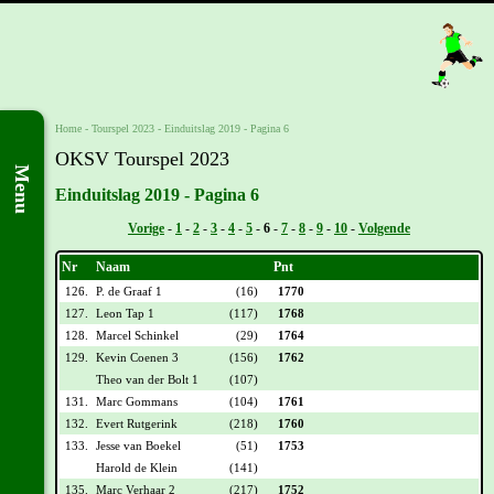
Home
-
Tourspel 2023
-
Einduitslag 2019 - Pagina 6
OKSV Tourspel 2023
Menu
Einduitslag 2019 - Pagina 6
Vorige
-
1
-
2
-
3
-
4
-
5
-
6
-
7
-
8
-
9
-
10
-
Volgende
Nr
Naam
Pnt
126.
P. de Graaf 1
(16)
1770
127.
Leon Tap 1
(117)
1768
128.
Marcel Schinkel
(29)
1764
129.
Kevin Coenen 3
(156)
1762
Theo van der Bolt 1
(107)
131.
Marc Gommans
(104)
1761
132.
Evert Rutgerink
(218)
1760
133.
Jesse van Boekel
(51)
1753
Harold de Klein
(141)
135.
Marc Verhaar 2
(217)
1752