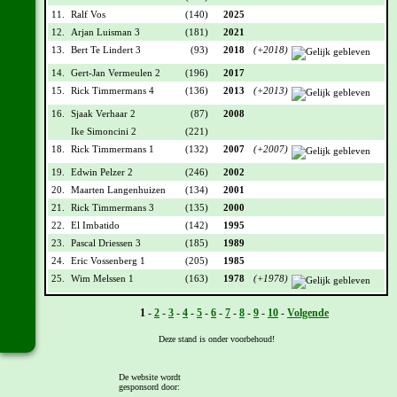
11.
Ralf Vos
(140)
2025
12.
Arjan Luisman 3
(181)
2021
13.
Bert Te Lindert 3
(93)
2018
(+2018)
14.
Gert-Jan Vermeulen 2
(196)
2017
15.
Rick Timmermans 4
(136)
2013
(+2013)
16.
Sjaak Verhaar 2
(87)
2008
Ike Simoncini 2
(221)
18.
Rick Timmermans 1
(132)
2007
(+2007)
19.
Edwin Pelzer 2
(246)
2002
20.
Maarten Langenhuizen
(134)
2001
21.
Rick Timmermans 3
(135)
2000
22.
El Imbatido
(142)
1995
23.
Pascal Driessen 3
(185)
1989
24.
Eric Vossenberg 1
(205)
1985
25.
Wim Melssen 1
(163)
1978
(+1978)
Vorige -
1
-
2
-
3
-
4
-
5
-
6
-
7
-
8
-
9
-
10
-
Volgende
Deze stand is onder voorbehoud!
[
Overzicht
]
De website wordt
gesponsord door: