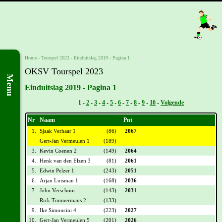
Home
-
Tourspel 2023
-
Einduitslag 2019 - Pagina 1
OKSV Tourspel 2023
Menu
Einduitslag 2019 - Pagina 1
Vorige -
1
-
2
-
3
-
4
-
5
-
6
-
7
-
8
-
9
-
10
-
Volgende
Nr
Naam
Pnt
1.
Sjaak Verhaar 1
(86)
2067
Gert-Jan Vermeulen 1
(189)
3.
Kevin Coenen 2
(149)
2064
4.
Henk van den Elzen 3
(81)
2061
5.
Edwin Pelzer 1
(243)
2051
6.
Arjan Luisman 1
(168)
2036
7.
John Verschoor
(143)
2031
Rick Timmermans 2
(133)
9.
Ike Simoncini 4
(223)
2027
10.
Gert-Jan Vermeulen 5
(201)
2026