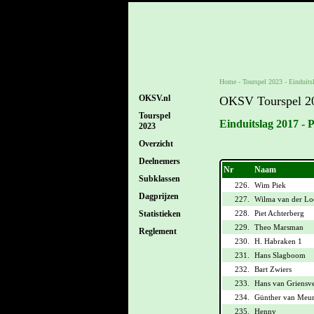
Home
-
Tourspel 2023
-
Einduits
OKSV.nl
OKSV Tourspel 2
Tourspel
Einduitslag 2017 - 
2023
Overzicht
Deelnemers
Nr
Naam
Subklassen
226.
Wim Piek
Dagprijzen
227.
Wilma van der Lo
228.
Piet Achterberg
Statistieken
229.
Theo Marsman
Reglement
230.
H. Habraken 1
231.
Hans Slagboom
232.
Bart Zwiers
233.
Hans van Griensv
234.
Günther van Meur
235.
Henny