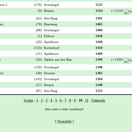
ren 2
(276)
Overlangel
1525
(9)
Herpen
1524
(+1524)
(62)
Den Haag
1501
ren
(70)
Haarsteeg
1465
(88)
Overlangel
1460
(2)
Elshout
1450
(20)
Apeldoorn
1448
2
(133)
Kortenhoef
1410
(21)
Apeldoorn
1409
d
(34)
Alphen aan den Rijn
1399
(+1399)
(150)
Overlangel
1398
im)
(40)
Dronten
1385
(143)
Overlangel
1364
(27)
Herpen
1340
(81)
Den Haag
1323
Vorige
-
1
-
2
-
3
-
4
-
5
-
6
-
7
-
8
-
9
-
10
-
11
-
Volgende
Deze stand is onder voorbehoud!
[
Overzicht
]