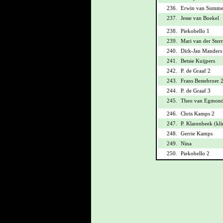
236.
Erwin van Summe
237.
Jesse van Boekel
238.
Piekobello 1
239.
Mari van der Ster
240.
Dirk-Jan Manders
241.
Betsie Kuijpers
242.
P. de Graaf 2
243.
Frans Bestebroer 
244.
P. de Graaf 3
245.
Theo van Egmon
246.
Chris Kamps 2
247.
P. Klarenbeek (kl
248.
Gerrie Kamps
249.
Nina
250.
Piekobello 2