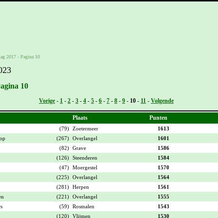
lag 2017 - Pagina 10
023
Pagina 10
Vorige
-
1
-
2
-
3
-
4
-
5
-
6
-
7
-
8
-
9
-
10
-
11
-
Volgende
Plaats
Punten
(79)
Zoetermeer
1613
op
(267)
Overlangel
1601
(82)
Grave
1586
(126)
Steenderen
1584
(47)
Moergestel
1570
(225)
Overlangel
1564
(281)
Herpen
1561
en
(221)
Overlangel
1555
s
(59)
Rosmalen
1543
(120)
Vlijmen
1530