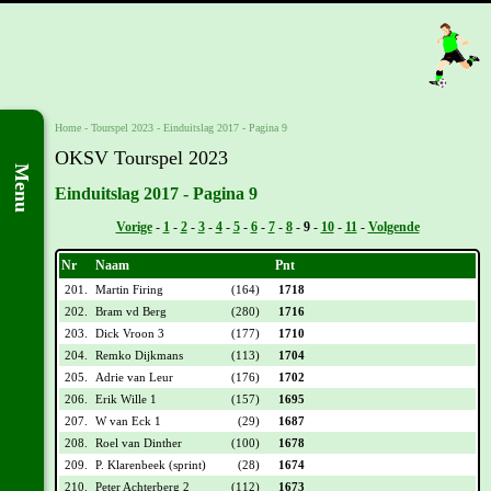
Home
-
Tourspel 2023
-
Einduitslag 2017 - Pagina 9
OKSV Tourspel 2023
Menu
Einduitslag 2017 - Pagina 9
Vorige
-
1
-
2
-
3
-
4
-
5
-
6
-
7
-
8
-
9
-
10
-
11
-
Volgende
Nr
Naam
Pnt
201.
Martin Firing
(164)
1718
202.
Bram vd Berg
(280)
1716
203.
Dick Vroon 3
(177)
1710
204.
Remko Dijkmans
(113)
1704
205.
Adrie van Leur
(176)
1702
206.
Erik Wille 1
(157)
1695
207.
W van Eck 1
(29)
1687
208.
Roel van Dinther
(100)
1678
209.
P. Klarenbeek (sprint)
(28)
1674
210.
Peter Achterberg 2
(112)
1673