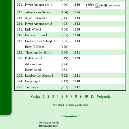
211.
P. van Amerongen 1
(90)
1666
(+1666)
212.
Jolanda van Duren
(134)
1656
213.
Arjan Luisman 4
(244)
1644
214.
P. van Amerongen 5
(98)
1643
215.
Erik Wille 2
(160)
1639
216.
Henk vd Elzen 1
(55)
1638
217.
Liesbeth van Schaijk 1
(65)
1634
Romi V Duren
(129)
219.
Theo van der Bolt 1
(256)
1631
220.
P. de Graaf 1
(19)
1629
Ad van Leur
(174)
Harry Rood
(154)
223.
Lambert Jan Altena 2
(192)
1621
224.
Leon Tap 2
(243)
1618
225.
Tim Reijs
(261)
1617
Vorige
-
1
-
2
-
3
-
4
-
5
-
6
-
7
-
8
-
9
-
10
-
11
-
Volgende
Deze stand is onder voorbehoud!
[
Overzicht
]
De website wordt
gesponsord door: