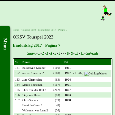
Home
-
Tourspel 2023
-
Einduitslag 2017 - Pagina 7
OKSV Tourspel 2023
Menu
Einduitslag 2017 - Pagina 7
Vorige
-
1
-
2
-
3
-
4
-
5
-
6
-
7
-
8
-
9
-
10
-
11
-
Volgende
Nr
Naam
Pnt
151.
Boudewijn Kemner
(116)
1911
152.
Jan de Kinderen 2
(118)
1907
(+1907)
153.
Jaap Oliemeulen
(63)
1904
154.
Marco Zoeteman
(117)
1901
155.
Theo van der Bolt 2
(262)
1897
156.
Tiny van Duren
(83)
1893
157.
Chris Siebers
(93)
1888
Henri de Groot 2
(8)
Willemien van Lent 2
(36)