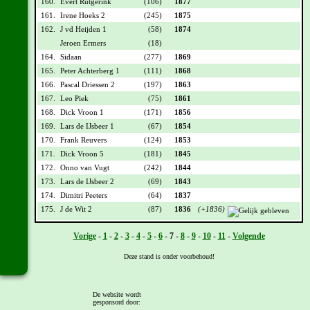
160.
Evert Rutgerink
(106)
1877
161.
Irene Hoeks 2
(245)
1875
162.
J vd Heijden 1
(58)
1874
Jeroen Ermers
(18)
164.
Sidaan
(277)
1869
165.
Peter Achterberg 1
(111)
1868
166.
Pascal Driessen 2
(197)
1863
167.
Leo Piek
(75)
1861
168.
Dick Vroon 1
(171)
1856
169.
Lars de IJsbeer 1
(67)
1854
170.
Frank Reuvers
(124)
1853
171.
Dick Vroon 5
(181)
1845
172.
Onno van Vugt
(242)
1844
173.
Lars de IJsbeer 2
(69)
1843
174.
Dimitri Peeters
(64)
1837
175.
J de Wit 2
(87)
1836
(+1836)
Vorige
-
1
-
2
-
3
-
4
-
5
-
6
-
7
-
8
-
9
-
10
-
11
-
Volgende
Deze stand is onder voorbehoud!
[
Overzicht
]
De website wordt
gesponsord door: