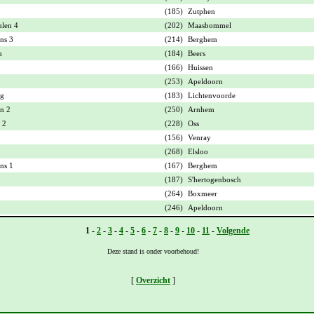
(185)
Zutphen
ulen 4
(202)
Maasbommel
ns 3
(214)
Berghem
n
(184)
Beers
(166)
Huissen
(253)
Apeldoorn
rg
(183)
Lichtenvoorde
n 2
(250)
Arnhem
 2
(228)
Oss
(156)
Venray
2
(268)
Elsloo
ns 1
(167)
Berghem
(187)
S'hertogenbosch
(264)
Boxmeer
(246)
Apeldoorn
Vorige -
1
-
2
-
3
-
4
-
5
-
6
-
7
-
8
-
9
-
10
-
11
-
Volgende
Deze stand is onder voorbehoud!
[
Overzicht
]