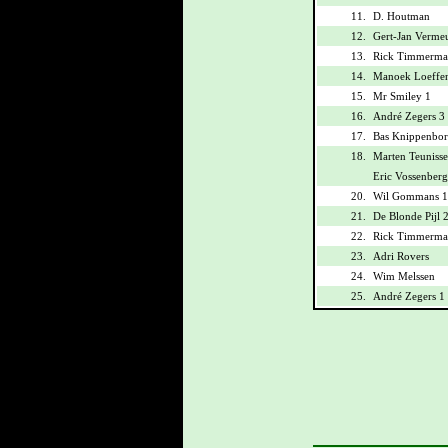
11.
D. Houtman
12.
Gert-Jan Verme
13.
Rick Timmerma
14.
Manoek Loeffe
15.
Mr Smiley 1
16.
André Zegers 3
17.
Bas Knippenbo
18.
Marten Teunisse
Eric Vossenberg
20.
Wil Gommans 1
21.
De Blonde Pijl 
22.
Rick Timmerma
23.
Adri Rovers
24.
Wim Melssen
25.
André Zegers 1