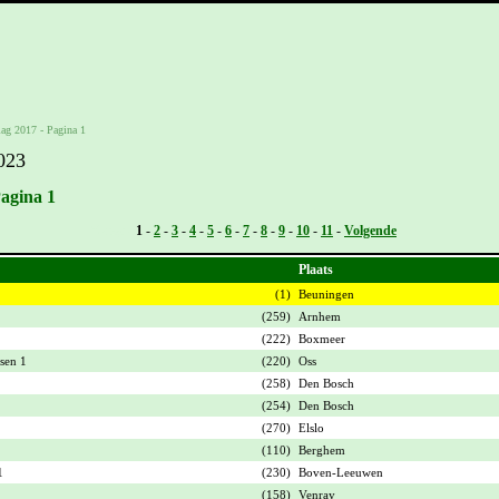
lag 2017 - Pagina 1
023
Pagina 1
Vorige -
1
-
2
-
3
-
4
-
5
-
6
-
7
-
8
-
9
-
10
-
11
-
Volgende
Plaats
(1)
Beuningen
1
(259)
Arnhem
(222)
Boxmeer
sen 1
(220)
Oss
(258)
Den Bosch
(254)
Den Bosch
1
(270)
Elslo
(110)
Berghem
1
(230)
Boven-Leeuwen
(158)
Venray