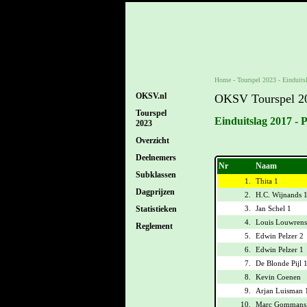
Home
-
Tourspel 2023
-
Einduits
OKSV.nl
OKSV Tourspel 2
Tourspel
Einduitslag 2017 - 
2023
Overzicht
Deelnemers
Nr
Naam
Subklassen
1.
Thita 1
Dagprijzen
2.
H.C. Wijnands 
3.
Jan Schel 1
Statistieken
4.
Louis Louwrens
Reglement
5.
Edwin Pelzer 2
6.
Edwin Pelzer 1
7.
De Blonde Pijl 
8.
Kevin Coenen
9.
Arjan Luisman 
10.
Marc Gommans