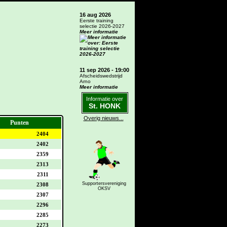
16 aug 2026
Eerste training
selectie 2026-2027
Meer informatie
11 sep 2026 - 19:00
Afscheidswedstrijd
Arno
Meer informatie
Informatie over
St. HONK
Overig nieuws...
Punten
2404
2402
2359
2313
2311
Supportersvereniging
2308
OKSV
2307
2296
2285
2273