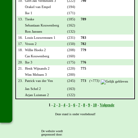
10.
Gert-Jan Vermeulen 3
(222)
790
Orakel van Empel
(194)
Ike 1
(171)
13.
Tieske
(185)
789
Sebastiaan Kouwenberg
(162)
Ron Janssen
(132)
16.
Louis Louwrenssen 1
(231)
783
17.
Vroon 2
(150)
782
18.
Willie Hoeks 2
(208)
779
Cas Kouwenberg
(160)
20.
Ike 3
(175)
776
21.
Henk Wijnands 2
(220)
775
Wim Melssen 3
(200)
23.
Patrick van der Ven
(245)
773
(+773)
Jan Schel 2
(163)
Arjan Luisman 2
(122)
Vorige -
1
-
2
-
3
-
4
-
5
-
6
-
7
-
8
-
9
-
10
-
Volgende
Deze stand is onder voorbehoud!
[
Overzicht
]
De website wordt
gesponsord door: