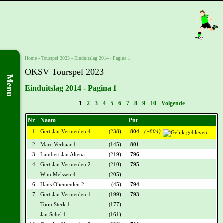
Home
-
Tourspel 2023
-
Einduitslag 2014 - Pagina 1
OKSV Tourspel 2023
Menu
Einduitslag 2014 - Pagina 1
Vorige -
1
-
2
-
3
-
4
-
5
-
6
-
7
-
8
-
9
-
10
-
Volgende
Nr
Naam
Pnt
1.
Gert-Jan Vermeulen 4
(238)
804
(+804)
2.
Marc Verhaar 1
(145)
801
3.
Lambert Jan Altena
(219)
796
4.
Gert-Jan Vermeulen 2
(210)
795
Wim Melssen 4
(205)
6.
Hans Oliemeulen 2
(45)
794
7.
Gert-Jan Vermeulen 1
(199)
793
Toon Sterk 1
(177)
Jan Schel 1
(161)