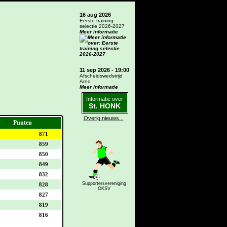
16 aug 2026
Eerste training
selectie 2026-2027
Meer informatie
11 sep 2026 - 19:00
Afscheidswedstrijd
Arno
Meer informatie
Informatie over
St. HONK
Overig nieuws...
Punten
871
859
850
849
832
Supportersvereniging
828
OKSV
827
819
816