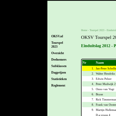
Home
-
Tourspel 2023
-
Einduits
OKSV.nl
OKSV Tourspel 2
Tourspel
Einduitslag 2012 - 
2023
Overzicht
Deelnemers
Nr
Naam
Subklassen
1.
Jan-Peter Schell
Dagprijzen
2.
Walter Hendriks
3.
Edwin Pelzer
Statistieken
4.
Peter Muilwijk 2
Reglement
5.
Onno van Vugt
6.
Bryan
7.
Rick Timmerma
8.
Frank van Ooste
9.
Martijn Hullema
D.a.vroon 4