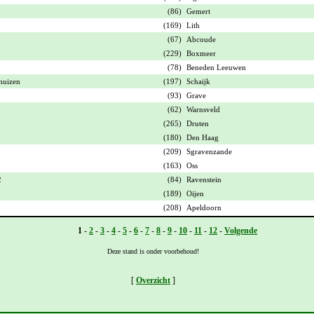
(86)
Gemert
(169)
Lith
(67)
Abcoude
(229)
Boxmeer
(78)
Beneden Leeuwen
huizen
(197)
Schaijk
(93)
Grave
(62)
Warnsveld
(265)
Druten
(180)
Den Haag
(209)
Sgravenzande
(163)
Oss
2
(84)
Ravenstein
(189)
Oijen
(208)
Apeldoorn
Vorige -
1
-
2
-
3
-
4
-
5
-
6
-
7
-
8
-
9
-
10
-
11
-
12
-
Volgende
Deze stand is onder voorbehoud!
[
Overzicht
]