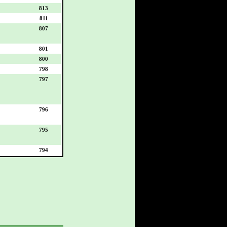
813
811
807
801
800
798
797
796
795
794