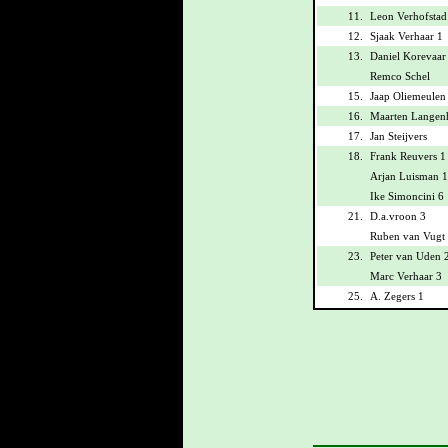
11.
Leon Verhofstad
12.
Sjaak Verhaar 1
13.
Daniel Korevaar
Remco Schel
15.
Jaap Oliemeulen
16.
Maarten Langen
17.
Jan Steijvers
18.
Frank Reuvers 1
Arjan Luisman 1
Ike Simoncini 6
21.
D.a.vroon 3
Ruben van Vugt
23.
Peter van Uden 
Marc Verhaar 3
25.
A. Zegers 1