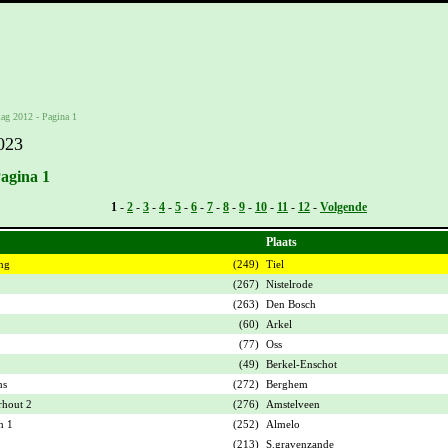
lag 2012 - Pagina 1
023
Pagina 1
Vorige -
1
-
2
-
3
-
4
-
5
-
6
-
7
-
8
-
9
-
10
-
11
-
12
-
Volgende
Plaats
ing
(249)
Tiel
(267)
Nistelrode
(263)
Den Bosch
(60)
Arkel
(77)
Oss
(49)
Berkel-Enschot
ns
(272)
Berghem
rhout 2
(276)
Amstelveen
n 1
(252)
Almelo
(213)
S.gravenzande