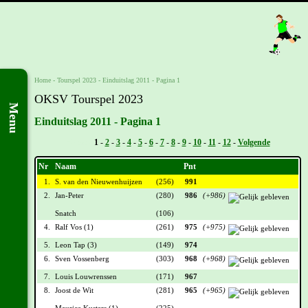
Home
-
Tourspel 2023
-
Einduitslag 2011 - Pagina 1
OKSV Tourspel 2023
Menu
Einduitslag 2011 - Pagina 1
Vorige -
1
-
2
-
3
-
4
-
5
-
6
-
7
-
8
-
9
-
10
-
11
-
12
-
Volgende
Nr
Naam
Pnt
1.
S. van den Nieuwenhuijzen
(256)
991
2.
Jan-Peter
(280)
986
(+986)
Snatch
(106)
4.
Ralf Vos (1)
(261)
975
(+975)
5.
Leon Tap (3)
(149)
974
6.
Sven Vossenberg
(303)
968
(+968)
7.
Louis Louwrenssen
(171)
967
8.
Joost de Wit
(281)
965
(+965)
Maurice Kusters (1)
(225)