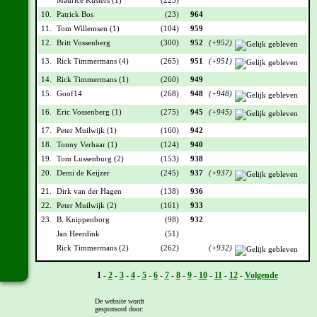
10.
Patrick Bos
(23)
964
11.
Tom Willemsen (1)
(104)
959
12.
Britt Vossenberg
(300)
952
(+952)
13.
Rick Timmermans (4)
(265)
951
(+951)
14.
Rick Timmermans (1)
(260)
949
15.
Goof14
(268)
948
(+948)
16.
Eric Vossenberg (1)
(275)
945
(+945)
17.
Peter Muilwijk (1)
(160)
942
18.
Tonny Verhaar (1)
(124)
940
19.
Tom Lussenburg (2)
(153)
938
20.
Demi de Keijzer
(245)
937
(+937)
21.
Dirk van der Hagen
(138)
936
22.
Peter Muilwijk (2)
(161)
933
23.
B. Knippenborg
(98)
932
Jan Heerdink
(51)
Rick Timmermans (2)
(262)
(+932)
Vorige -
1
-
2
-
3
-
4
-
5
-
6
-
7
-
8
-
9
-
10
-
11
-
12
-
Volgende
Deze stand is onder voorbehoud!
De website wordt
gesponsord door: