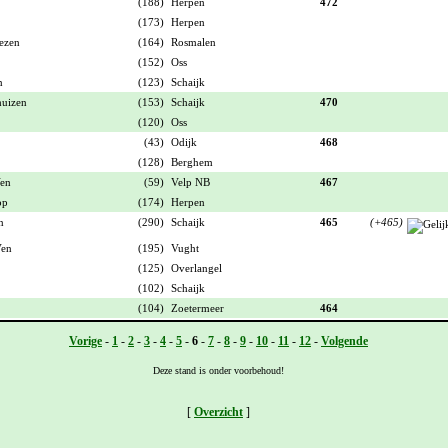
(188)
Herpen
472
(173)
Herpen
ezen
(164)
Rosmalen
(152)
Oss
n
(123)
Schaijk
uizen
(153)
Schaijk
470
(120)
Oss
(43)
Odijk
468
(128)
Berghem
Ven
(59)
Velp NB
467
op
(174)
Herpen
n
(290)
Schaijk
465
(+465)
Ven
(195)
Vught
(125)
Overlangel
(102)
Schaijk
(104)
Zoetermeer
464
Vorige
-
1
-
2
-
3
-
4
-
5
-
6
-
7
-
8
-
9
-
10
-
11
-
12
-
Volgende
Deze stand is onder voorbehoud!
[
Overzicht
]