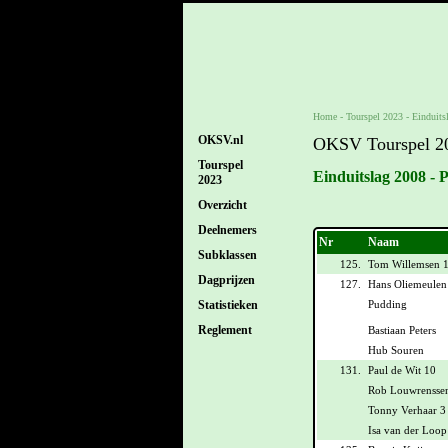
Home
-
Tourspel 2023
-
Einduits
OKSV.nl
OKSV Tourspel 2
Tourspel
Einduitslag 2008 - 
2023
Overzicht
Deelnemers
Nr
Naam
Subklassen
125.
Tom Willemsen 
Dagprijzen
127.
Hans Oliemeulen
Pudding
Statistieken
Reglement
Bastiaan Peters
Hub Souren
131.
Paul de Wit 10
Rob Louwrensse
Tonny Verhaar 3
Isa van der Loop