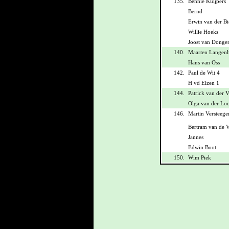
135.
Bennie Kuijpers
Bernd
Erwin van der Bi
Willie Hoeks
Joost van Donge
140.
Maarten Langenh
Hans van Oss
142.
Paul de Wit 4
H vd Elzen 1
144.
Patrick van der 
Olga van der Lo
146.
Martin Versteege
Bertram van de 
Jannes
Edwin Boot
150.
Wim Piek