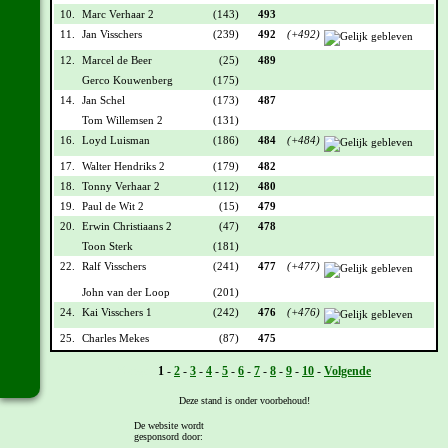
10.
Marc Verhaar 2
(143)
493
11.
Jan Visschers
(239)
492
(+492)
12.
Marcel de Beer
(25)
489
Gerco Kouwenberg
(175)
14.
Jan Schel
(173)
487
Tom Willemsen 2
(131)
16.
Loyd Luisman
(186)
484
(+484)
17.
Walter Hendriks 2
(179)
482
18.
Tonny Verhaar 2
(112)
480
19.
Paul de Wit 2
(15)
479
20.
Erwin Christiaans 2
(47)
478
Toon Sterk
(181)
22.
Ralf Visschers
(241)
477
(+477)
John van der Loop
(201)
24.
Kai Visschers 1
(242)
476
(+476)
25.
Charles Mekes
(87)
475
Vorige -
1
-
2
-
3
-
4
-
5
-
6
-
7
-
8
-
9
-
10
-
Volgende
Deze stand is onder voorbehoud!
De website wordt
gesponsord door:
[
Overzicht
]