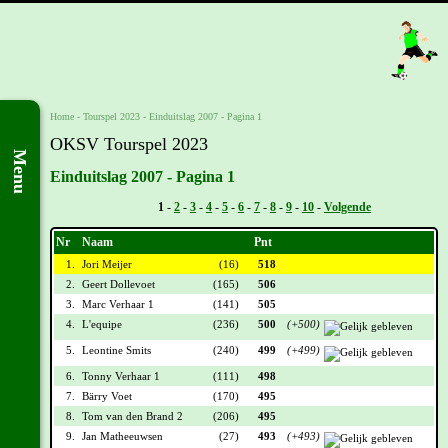
Home
-
Tourspel 2023
-
Einduitslag 2007 - Pagina 1
OKSV Tourspel 2023
Menu
Einduitslag 2007 - Pagina 1
Vorige -
1
-
2
-
3
-
4
-
5
-
6
-
7
-
8
-
9
-
10
-
Volgende
Nr
Naam
Pnt
1.
Jori Meijer
(16)
518
2.
Geert Dollevoet
(165)
506
3.
Marc Verhaar 1
(141)
505
4.
L'equipe
(236)
500
(+500)
5.
Leontine Smits
(240)
499
(+499)
6.
Tonny Verhaar 1
(111)
498
7.
Bärry Voet
(170)
495
8.
Tom van den Brand 2
(206)
495
9.
Jan Matheeuwsen
(27)
493
(+493)