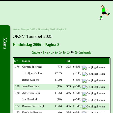
Home
-
Tourspel 2023
-
Einduitslag 2006 - Pagina 8
OKSV Tourspel 2023
Menu
Einduitslag 2006 - Pagina 8
Vorige
-
1
-
2
-
3
-
4
-
5
-
6
-
7
-
8
-
9
-
Volgende
Nr
Naam
Pnt
176.
Gertjan Spierings
(77)
393
(+393)
J. Kuijpers V Leur
(202)
(+393)
Betsie Kuipers
(199)
(+393)
179.
Joke Heerdink
(19)
389
(+389)
180.
Adrie van Leur
(196)
386
(+386)
Jan Heerdink
(18)
(+386)
182.
Bernard Vav Eldijk
(176)
385
(+385)
183.
Frank de Reuver
(9)
384
(+384)