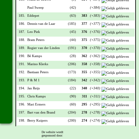
Paul Sweep
(42)
(+384)
185.
Eddepet
(63)
383
(+383)
186.
Dennis van de Laar
(185)
377
(+377)
187.
Leo Piek
(45)
376
(+376)
188.
Bram Peters
(44)
375
(+375)
189.
Rogier van der Linden
(191)
370
(+370)
190.
Bé Kamps
(28)
362
(+362)
191.
Marino Klerks
(206)
358
(+358)
192.
Bastiaan Peters
(173)
355
(+355)
193.
P & M 1
(184)
342
(+342)
194.
Jan Reijs
(22)
340
(+340)
195.
Chris Kamps
(90)
311
(+311)
196.
Mari Ermers
(60)
295
(+295)
197.
Bart van den Brand
(204)
278
(+278)
198.
Berry Kuipers
(200)
274
(+274)
199.
Chris Sangers
(192)
261
(+261)
De website wordt
gesponsord door:
Wendy Scheffers
(116)
(+261)